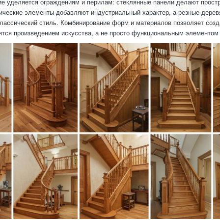
е уделяется ограждениям и перилам: стеклянные панели делают прост
ические элементы добавляют индустриальный характер, а резные дере
лассический стиль. Комбинирование форм и материалов позволяет созд
ятся произведением искусства, а не просто функциональным элементом 