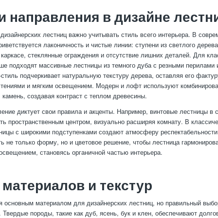
и направления в дизайне лестн
 дизайнерских лестниц важно учитывать стиль всего интерьера. В совр
иветствуется лаконичность и чистые линии: ступени из светлого дерева
каркасе, стеклянные ограждения и отсутствие лишних деталей. Для кла
ше подходят массивные лестницы из темного дуба с резными перилами 
-стиль подчеркивает натуральную текстуру дерева, оставляя его фактур
стениями и мягким освещением. Модерн и лофт используют комбиниров
, камень, создавая контраст с теплом древесины.
ение диктует свои правила и акценты. Например, винтовые лестницы в
ать пространственным центром, визуально расширяя комнату. В классич
ицы с широкими подступенками создают атмосферу респектабельности 
ь не только форму, но и цветовое решение, чтобы лестница гармониров
 освещением, становясь органичной частью интерьера.
материалов и текстур
я основным материалом для дизайнерских лестниц, но правильный выбо
 Твердые породы, такие как дуб, ясень, бук и клен, обеспечивают долго