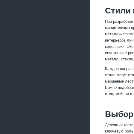
Стили 
При разработке
минимализме пр
металлическом 
интерьеров луч
колоннами. Эко
сочетании с ра
металл, стекло
Каждое направл
стиле могут ст
маршевые лестн
Важно подобрат
стен, мебели и
Выбор 
Дерево остаетс
ключевую роль.