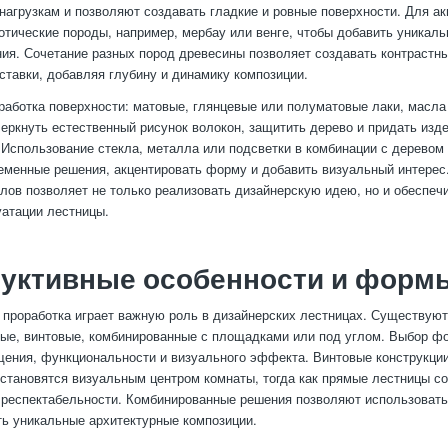
 нагрузкам и позволяют создавать гладкие и ровные поверхности. Для а
отические породы, например, мербау или венге, чтобы добавить уникаль
ия. Сочетание разных пород древесины позволяет создавать контрастны
ставки, добавляя глубину и динамику композиции.
работка поверхности: матовые, глянцевые или полуматовые лаки, масла
еркнуть естественный рисунок волокон, защитить дерево и придать изд
 Использование стекла, металла или подсветки в комбинации с деревом
еменные решения, акцентировать форму и добавить визуальный интерес
лов позволяет не только реализовать дизайнерскую идею, но и обеспечи
атации лестницы.
руктивные особенности и форм
 проработка играет важную роль в дизайнерских лестницах. Существую
е, винтовые, комбинированные с площадками или под углом. Выбор фо
ения, функциональности и визуального эффекта. Винтовые конструкци
 становятся визуальным центром комнаты, тогда как прямые лестницы 
 респектабельности. Комбинированные решения позволяют использоват
ть уникальные архитектурные композиции.