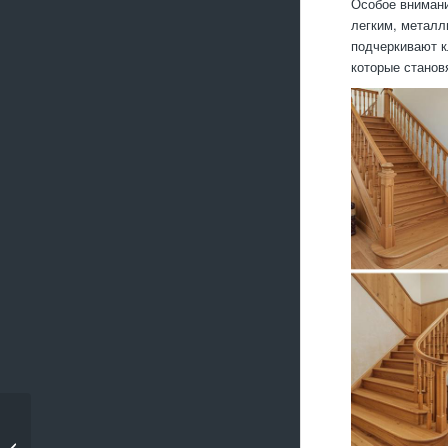
Особое внимани
легким, металл
подчеркивают к
которые станов
Подбор древесины