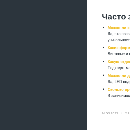
Часто
Можно ли к
Да, это поз
уникальност
Какие форм
Винтовые и 
Какую отде
Подходят ма
Можно ли д
Да, LED-под
Сколько вр
В зависимос
/
24.03.2023
О