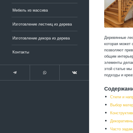
Мебель из массива
Изготовление лестниц из дерева
Деревянные лес
Изготовление декора из дерева
которая может 
позволяют прев
Контакты
общим интерьер
элементы делаю
этой статье мы
подходы и креа
Содержан
Стили и нап
Выбор матер
Конструктив
Декоративны
Часто зада