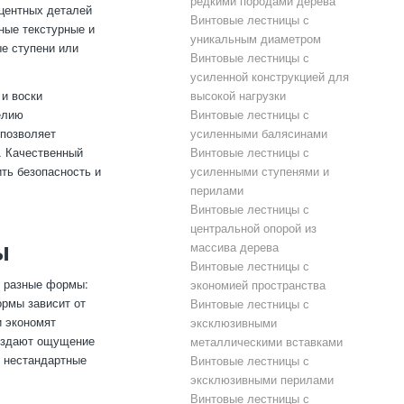
редкими породами дерева
кцентных деталей
Винтовые лестницы с
ные текстурные и
уникальным диаметром
е ступени или
Винтовые лестницы с
усиленной конструкцией для
 и воски
высокой нагрузки
елию
Винтовые лестницы с
 позволяет
усиленными балясинами
. Качественный
Винтовые лестницы с
ть безопасность и
усиленными ступенями и
перилами
Винтовые лестницы с
центральной опорой из
ы
массива дерева
Винтовые лестницы с
т разные формы:
экономией пространства
рмы зависит от
Винтовые лестницы с
и экономят
эксклюзивными
создают ощущение
металлическими вставками
ь нестандартные
Винтовые лестницы с
эксклюзивными перилами
Винтовые лестницы с