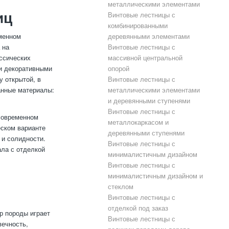
металлическими элементами
иц
Винтовые лестницы с
комбинированными
еменном
деревянными элементами
 на
Винтовые лестницы с
ссических
массивной центральной
и декоративными
опорой
у открытой, в
Винтовые лестницы с
анные материалы:
металлическими элементами
и деревянными ступенями
Винтовые лестницы с
 современном
металлокаркасом и
еском варианте
деревянными ступенями
и солидности.
Винтовые лестницы с
ала с отделкой
минималистичным дизайном
Винтовые лестницы с
минималистичным дизайном и
стеклом
Винтовые лестницы с
отделкой под заказ
р породы играет
Винтовые лестницы с
вечность,