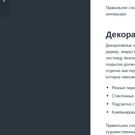
для лестницы
Правильное со
интерьера
Декора
Декоративные э
дереву, инкрус
лестницу безоп
покрытия должн
отделке мастер
которые невозм
Резные пери
Стеклянные 
Подсветка с
Комбинирова
Правильное соч
художественным