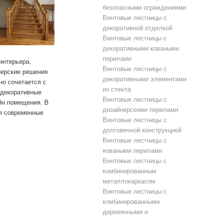
безопасными ограждениями
Винтовые лестницы с
декоративной отделкой
Винтовые лестницы с
декоративными коваными
перилами
интерьера,
Винтовые лестницы с
нерские решения
декоративными элементами
но сочетается с
из стекла
 декоративные
Винтовые лестницы с
йн помещения. В
дизайнерскими перилами
уя современные
Винтовые лестницы с
долговечной конструкцией
Винтовые лестницы с
коваными перилами
Винтовые лестницы с
комбинированным
металлокаркасом
Винтовые лестницы с
комбинированными
деревянными и