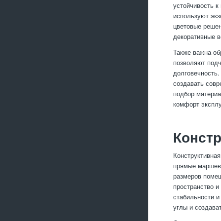
устойчивость к
используют экз
цветовые решен
декоративные в
Также важна об
позволяют подч
долговечность.
создавать совр
подбор материа
комфорт эксплу
Конст
Конструктивная
прямые маршевы
размеров помещ
пространство и
стабильности и
углы и создава