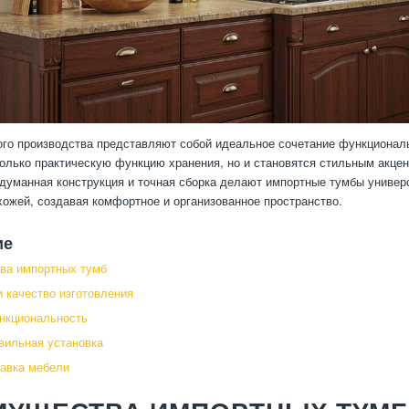
го производства представляют собой идеальное сочетание функциональ
олько практическую функцию хранения, но и становятся стильным акц
думанная конструкция и точная сборка делают импортные тумбы универс
хожей, создавая комфортное и организованное пространство.
ие
ва импортных тумб
 качество изготовления
нкциональность
вильная установка
тавка мебели