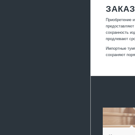
ЗАКАЗ
Приобретение и
предоставляют 
сохранность из
продлевают ср
Импортные тумб
сохраняют поря