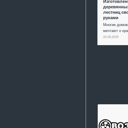
Изготовлен
деревянны
лестниц св
руками
Многие домо
мечтают о кр
20.09.2025