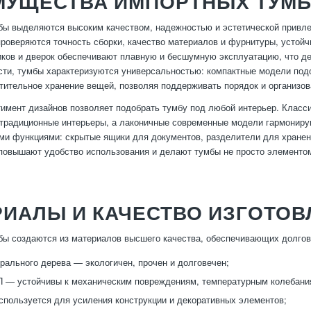
МУЩЕСТВА ИМПОРТНЫХ ТУМ
ы выделяются высоким качеством, надежностью и эстетической привле
проверяются точность сборки, качество материалов и фурнитуры, устой
ов и дверок обеспечивают плавную и бесшумную эксплуатацию, что д
ти, тумбы характеризуются универсальностью: компактные модели под
тительное хранение вещей, позволяя поддерживать порядок и организов
имент дизайнов позволяет подобрать тумбу под любой интерьер. Класси
традиционные интерьеры, а лаконичные современные модели гармониру
и функциями: скрытые ящики для документов, разделители для хранени
повышают удобство использования и делают тумбы не просто элементо
РИАЛЫ И КАЧЕСТВО ИЗГОТОВ
ы создаются из материалов высшего качества, обеспечивающих долгов
рального дерева — экологичен, прочен и долговечен;
— устойчивы к механическим повреждениям, температурным колебания
пользуется для усиления конструкции и декоративных элементов;