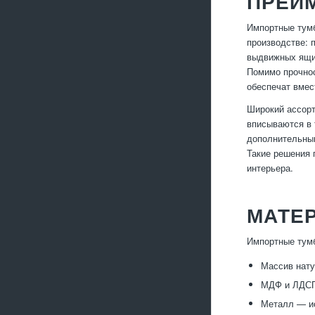
ПРЕИ
Импортные тумб
производстве: 
выдвижных ящик
Помимо прочнос
обеспечат вмес
Широкий ассорт
вписываются в 
дополнительным
Такие решения 
интерьера.
МАТЕ
Импортные тумб
Массив нату
МДФ и ЛДСП 
Металл — ис