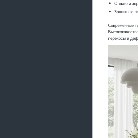
Стекло и зе
Защитные по
Современные те
Высококачестве
перекосы и деф