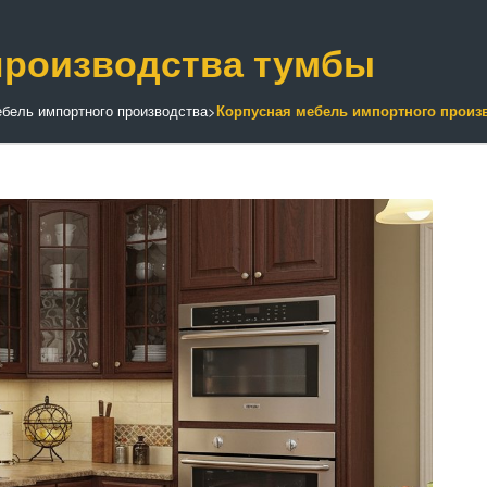
производства тумбы
бель импортного производства
>
Корпусная мебель импортного произ