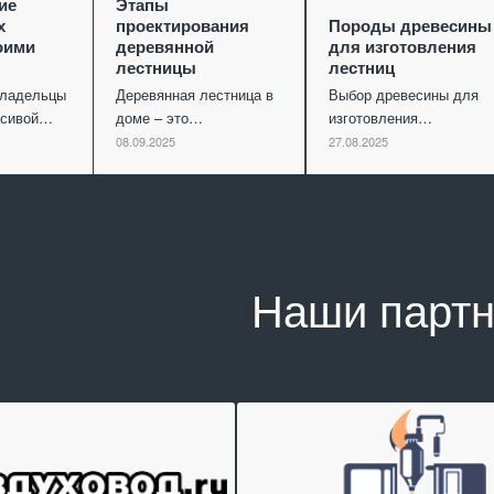
ие
Этапы
х
проектирования
Породы древесины
оими
деревянной
для изготовления
лестницы
лестниц
владельцы
Деревянная лестница в
Выбор древесины для
асивой…
доме – это…
изготовления…
08.09.2025
27.08.2025
Наши парт