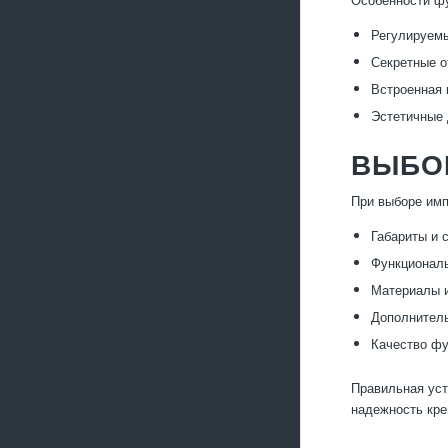
Регулируемы
Секретные о
Встроенная 
Эстетичные 
ВЫБО
При выборе имп
Габариты и 
Функциональ
Материалы и
Дополнитель
Качество фу
Правильная уст
надежность кре