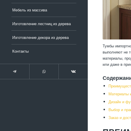
Мебель из массива
Изготовление лестниц из дерева
Изготовление декора из дерева
Тумбы импортно
Контакты
выполняют не т
материалы, про
или даже в при
Содержан
Преимущест
Материалы и
Дизайн и фу
Выбор и пра
Заказ и дос