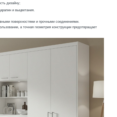
сть дизайну;
арапин и выцветания.
овными поверхностями и прочными соединениями.
льзовании, а точная геометрия конструкции предотвращает