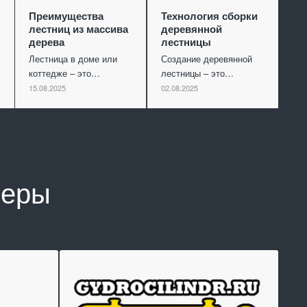
Преимущества
Технология сборки
лестниц из массива
деревянной
дерева
лестницы
Лестница в доме или
Создание деревянной
коттедже – это…
лестницы – это…
15.08.2025
02.08.2025
неры