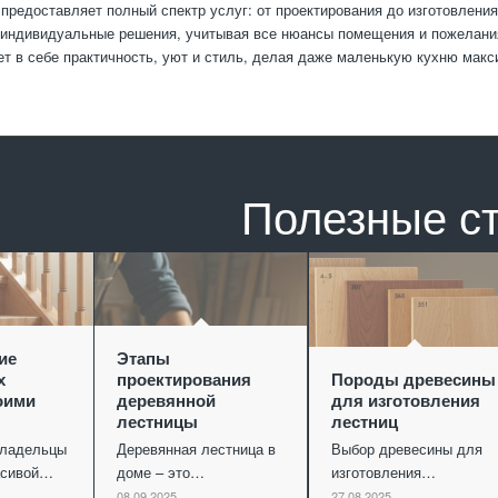
предоставляет полный спектр услуг: от проектирования до изготовления
индивидуальные решения, учитывая все нюансы помещения и пожелания
ет в себе практичность, уют и стиль, делая даже маленькую кухню макс
Полезные с
ие
Этапы
х
проектирования
Породы древесины
оими
деревянной
для изготовления
лестницы
лестниц
владельцы
Деревянная лестница в
Выбор древесины для
асивой…
доме – это…
изготовления…
08.09.2025
27.08.2025