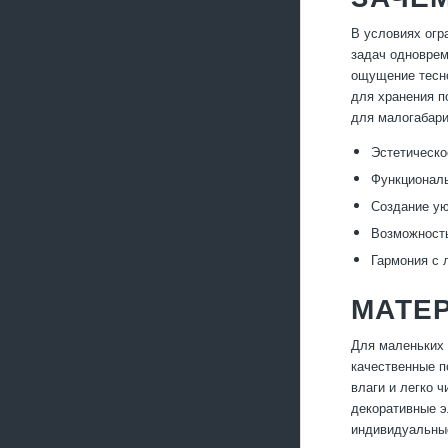
В условиях огр
задач одноврем
ощущение тесно
для хранения п
для малогабари
Эстетическо
Функциональ
Создание ую
Возможность
Гармония с 
МАТЕ
Для маленьких 
качественные п
влаги и легко ч
декоративные э
индивидуальные