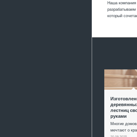
Наша компания 
разрабатываем 
который сочета
Изготовлен
деревянны
лестниц св
руками
Многие домо
мечтают о кр
20.09.2025