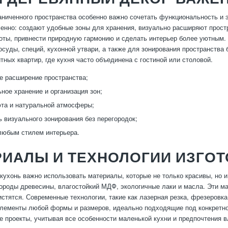
аниченного пространства особенно важно сочетать функциональность и 
енно: создают удобные зоны для хранения, визуально расширяют простр
ты, привнести природную гармонию и сделать интерьер более уютным. 
осуды, специй, кухонной утвари, а также для зонирования пространства 
тных квартир, где кухня часто объединена с гостиной или столовой.
е расширение пространства;
ное хранение и организация зон;
та и натуральной атмосферы;
 визуального зонирования без перегородок;
любым стилем интерьера.
РИАЛЫ И ТЕХНОЛОГИИ ИЗГО
кухонь важно использовать материалы, которые не только красивы, но 
ороды древесины, влагостойкий МДФ, экологичные лаки и масла. Эти ма
истятся. Современные технологии, такие как лазерная резка, фрезеровка
лементы любой формы и размеров, идеально подходящие под конкретно
 проекты, учитывая все особенности маленькой кухни и предпочтения 