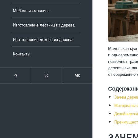
Мебель из массива
Изготовление лестниц из дерева
Изготовление декора из дерева
Маленькая кухн
Контакты
и одновременно
позволяет грам
деревянные пан
от современног
Содержан
Зачем дерев
Материалы и
Дизайнерски
Преимуществ
ЗАЧЕМ