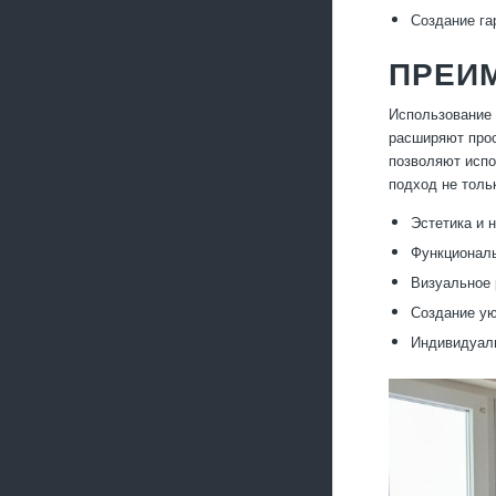
Создание га
ПРЕИМ
Использование 
расширяют прос
позволяют испо
подход не толь
Эстетика и 
Функциональ
Визуальное 
Создание ую
Индивидуаль