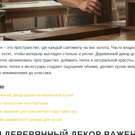
я – это пространство, где каждый сантиметр на вес золота. Часто вла
 хотят, чтобы интерьер выглядел стильно и уютно. Деревянный декор д
отно организовать пространство, добавить тепла и натуральной красоты
ели, полки и аксессуары создают ощущение объема, делают кухню визу
о минимализма до классики.
ие
янный декор важен на маленькой кухне
 технологии изготовления
е решения для компактного пространства
а деревянного декора для кухни
 ДЕРЕВЯННЫЙ ДЕКОР ВАЖЕН