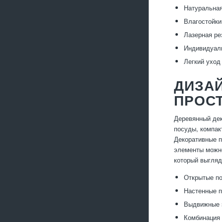
Натуральная
Влагостойки
Лазерная ре
Индивидуаль
Легкий уход
ДИЗА
ПРОС
Деревянный дек
посуды, компак
Декоративные п
элементы можно
который выгляд
Открытые по
Настенные п
Выдвижные 
Комбинация 