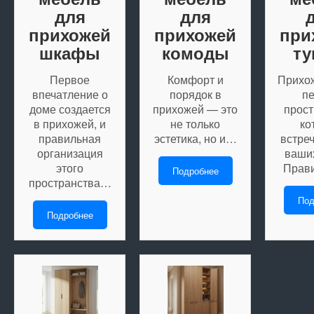
для
для
прихожей
прихожей
при
шкафы
комоды
т
Первое
Комфорт и
Прихо
впечатление о
порядок в
п
доме создается
прихожей — это
прост
в прихожей, и
не только
ко
правильная
эстетика, но и…
встреч
организация
ваших
этого
Прав
Подробнее
пространства…
Под
Подробнее