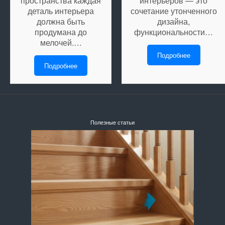
пространства каждая
интерьеров — это
деталь интерьера
сочетание утонченного
должна быть
дизайна,
продумана до
функциональности…
мелочей.…
Подробнее
Подробнее
Полезные статьи