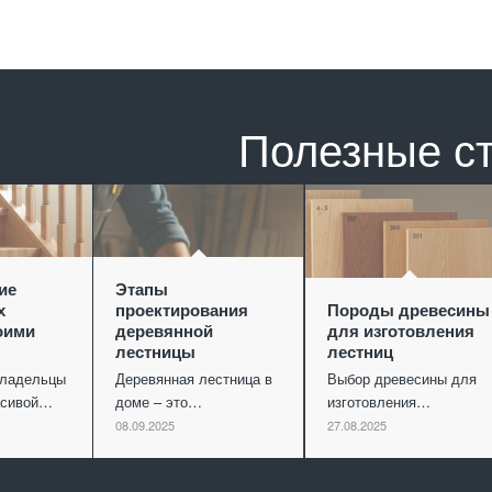
Полезные с
ие
Этапы
х
проектирования
Породы древесины
оими
деревянной
для изготовления
лестницы
лестниц
владельцы
Деревянная лестница в
Выбор древесины для
асивой…
доме – это…
изготовления…
08.09.2025
27.08.2025