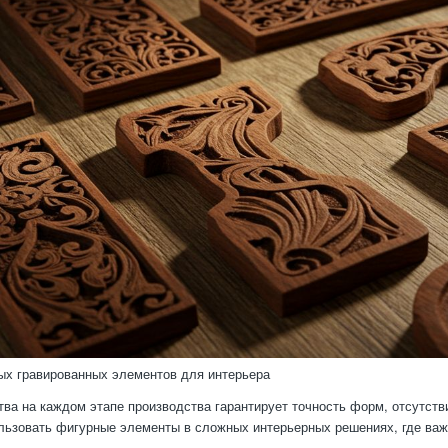
х гравированных элементов для интерьера
тва на каждом этапе производства гарантирует точность форм, отсутст
льзовать фигурные элементы в сложных интерьерных решениях, где важн