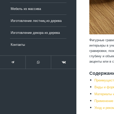
Мебель из массива
Изготовление лестниц из дерева
Изготовление декора из дерева
Фигурные грави
Контакты
интерьеры в ун
гравировки, по
глубину и объе
акценты или в 
Содержан
Преимущест
Виды и форм
Материалы и
Применение 
Уход и реко