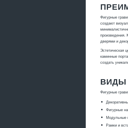
ПРЕИ
Фигурные грави
создают визуал
минималистичны
произведения. 
дверями и деко
Эстетическая ц
каминные порта
создать уникал
ВИДЫ
Фигурные грави
Декоративны
Фигурные на
Модульные к
Рамки и вст