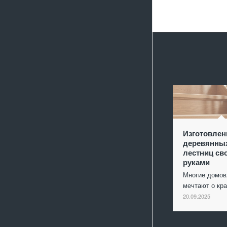
Изготовлен
деревянны
лестниц св
руками
Многие домо
мечтают о кр
20.09.2025