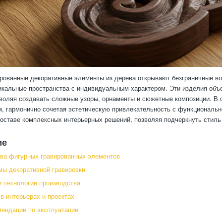
рованные декоративные элементы из дерева открывают безграничные в
икальные пространства с индивидуальным характером. Эти изделия объ
зволяя создавать сложные узоры, орнаменты и сюжетные композиции. В
м, гармонично сочетая эстетическую привлекательность с функциональ
составе комплексных интерьерных решений, позволяя подчеркнуть стиль
ие
ва фигурных гравированных элементов
ы декоративной гравировки
 технологии производства
в интерьерах и проектах
мендации по эксплуатации