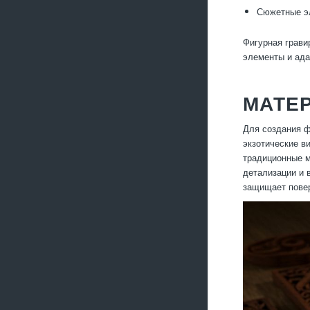
Сюжетные эл
Фигурная грави
элементы и ада
МАТЕ
Для создания ф
экзотические в
традиционные м
детализации и 
защищает повер