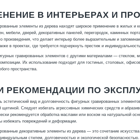
НЕНИЕ В ИНТЕРЬЕРАХ И ПР
рованные элементы из дерева находят широкое применение в жилых и к
н, мебели, дверей, декоративных панелей, перегородок, каминных порт
о произведения, что делает интерьер более выразительным и запомина
также в проектах, где требуется подчеркнуть престиж и индивидуальнос
гурных гравированных элементов с другими материалами — стеклом, м
омпозиции. Их использование подходит для гостиных, столовых, офисов
бого пространства.
И РЕКОМЕНДАЦИИ ПО ЭКСПЛ
ь эстетический вид и долговечность фигурных гравированных элементов
й щетиной. Следует избегать агрессивных химических средств и абраз
чески рекомендуется обработка маслами или воском на натуральной ос
бы избежать повреждений и деформации.
рованные декоративные элементы из дерева — это сочетание искусств
дивидуальным стилем, долговечностью и экологической безопасностью.