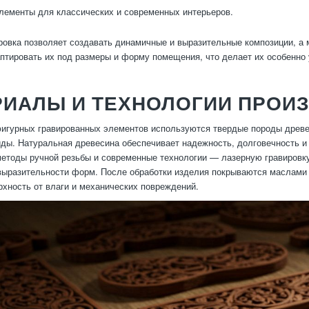
ементы для классических и современныx интерьеров.
ровка позволяет создавать динамичные и выразительные композиции, а
птировать их под размеры и форму помещения, что делает их особенно
РИАЛЫ И ТЕХНОЛОГИИ ПРОИ
игурных гравированных элементов используются твердые породы древеси
иды. Натуральная древесина обеспечивает надежность, долговечность и
етоды ручной резьбы и современные технологии — лазерную гравировку
выразительности форм. После обработки изделия покрываются маслами и
хность от влаги и механических повреждений.