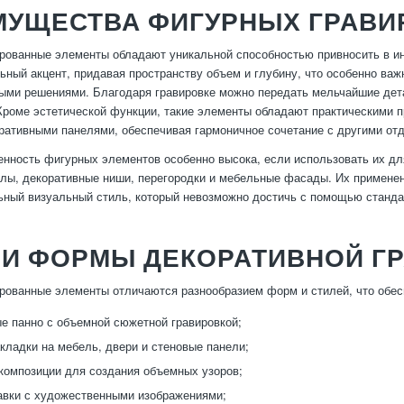
МУЩЕСТВА ФИГУРНЫХ ГРАВИ
рованные элементы обладают уникальной способностью привносить в ин
ьный акцент, придавая пространству объем и глубину, что особенно ва
ми решениями. Благодаря гравировке можно передать мельчайшие дета
Кроме эстетической функции, такие элементы обладают практическими п
ративными панелями, обеспечивая гармоничное сочетание с другими о
енность фигурных элементов особенно высока, если использовать их дл
лы, декоративные ниши, перегородки и мебельные фасады. Их применен
ьный визуальный стиль, который невозможно достичь с помощью станд
 И ФОРМЫ ДЕКОРАТИВНОЙ Г
рованные элементы отличаются разнообразием форм и стилей, что обесп
е панно с объемной сюжетной гравировкой;
кладки на мебель, двери и стеновые панели;
омпозиции для создания объемных узоров;
авки с художественными изображениями;