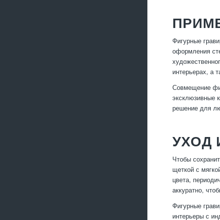
ПРИМЕ
Фигурные грави
оформления сте
художественног
интерьерах, а 
Совмещение фи
эксклюзивные к
решение для лю
УХОД 
Чтобы сохранит
щеткой с мягко
цвета, периоди
аккуратно, что
Фигурные грави
интерьеры с ин