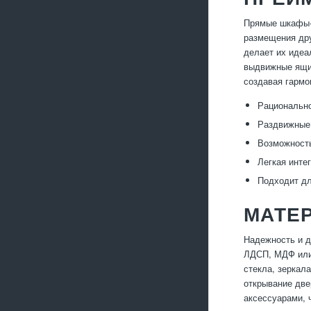
Прямые шкафы-к
размещения дру
делает их идеа
выдвижные ящик
создавая гармо
Рационально
Раздвижные 
Возможность
Легкая инте
Подходит д
МАТЕ
Надежность и д
ЛДСП, МДФ или 
стекла, зеркал
открывание две
аксессуарами, 