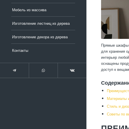
Мебель из массива
Изготовление лестниц из дерева
Изготовление декора из дерева
Прямые шкафы-к
Контакты
для хранения о
интерьер любой
оснащены проду
доступ к вещам
Содержан
Преимущест
Материалы и
Стиль и диз
Советы по в
ПРЕИ