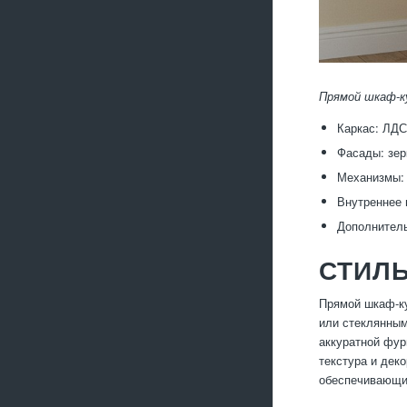
Прямой шкаф-ку
Каркас: ЛДС
Фасады: зер
Механизмы:
Внутреннее 
Дополнитель
СТИЛ
Прямой шкаф-ку
или стеклянным
аккуратной фур
текстура и дек
обеспечивающий