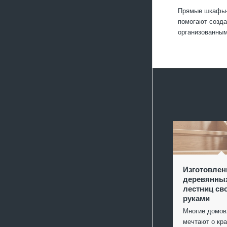
Прямые шкафы-к
помогают созда
организованным
Изготовлен
деревянны
лестниц св
руками
Многие домо
мечтают о кр