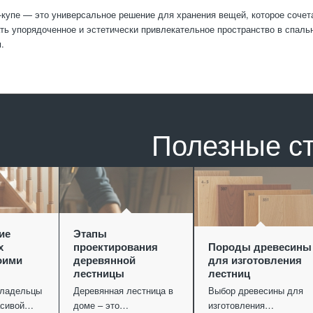
упе — это универсальное решение для хранения вещей, которое сочет
ть упорядоченное и эстетически привлекательное пространство в спаль
.
Полезные с
ие
Этапы
х
проектирования
Породы древесины
оими
деревянной
для изготовления
лестницы
лестниц
владельцы
Деревянная лестница в
Выбор древесины для
асивой…
доме – это…
изготовления…