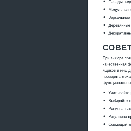
Фасады подб
Модульная к
Зеркальные 
Деревянные 
Декоративны
СОВЕТ
При выборе пря
качественная ф
ящиков и ниш д
проверять меха
функциональным
Учитывайте 
Выбирайте к
Рационально
Регулярно п
Совмещайте 