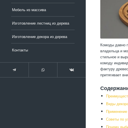
Мебель из массива
Изготовление лестниц из дерева
Изготовление декора из дерева
Комоды давно п
Контакты
владельца и мо
стильное и выр
комоду индивид
фактуру древес
притягивает вн
Содержан
Преимущест
Виды декор
Применение 
Советы по у
Почему выб