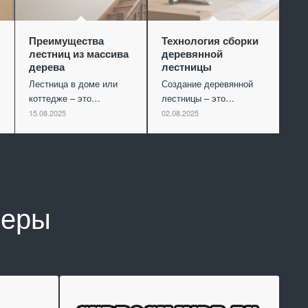
Преимущества
Технология сборки
лестниц из массива
деревянной
дерева
лестницы
Лестница в доме или
Создание деревянной
коттедже – это…
лестницы – это…
15.08.2025
02.08.2025
неры