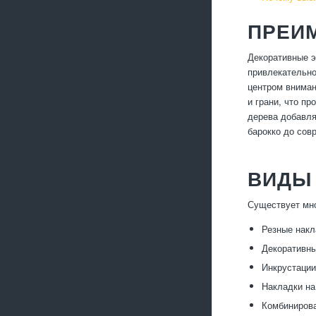
ПРЕИ
Декоративные э
привлекательно
центром вниман
и грани, что п
дерева добавля
барокко до сов
ВИДЫ
Существует мно
Резные накл
Декоративны
Инкрустации
Накладки на
Комбинирова