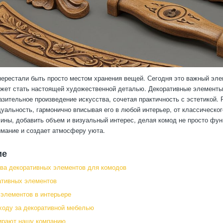
ерестали быть просто местом хранения вещей. Сегодня это важный элем
жет стать настоящей художественной деталью. Декоративные элементы
азительное произведение искусства, сочетая практичность с эстетикой.
уальность, гармонично вписывая его в любой интерьер, от классическо
ины, добавить объем и визуальный интерес, делая комод не просто фун
имание и создает атмосферу уюта.
ие
ва декоративных элементов для комодов
ативных элементов
элементов в интерьере
ходу за декоративной мебелью
ирают нашу компанию