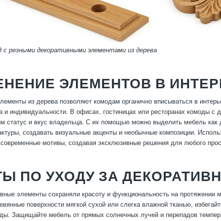
д с резными декоративными элементами из дерева
ЕНЕНИЕ ЭЛЕМЕНТОВ В ИНТЕР
лементы из дерева позволяют комодам органично вписываться в интерье
 и индивидуальности. В офисах, гостиницах или ресторанах комоды с 
 статус и вкус владельца. С их помощью можно выделить мебель как д
ктуры, создавать визуальные акценты и необычные композиции. Исполь
 современные мотивы, создавая эксклюзивные решения для любого прос
Ы ПО УХОДУ ЗА ДЕКОРАТИВ
вные элементы сохраняли красоту и функциональность на протяжении м
евянные поверхности мягкой сухой или слегка влажной тканью, избегай
ды. Защищайте мебель от прямых солнечных лучей и перепадов темпер