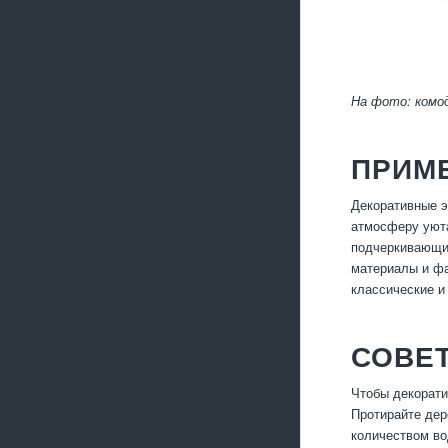
На фото: комо
ПРИМ
Декоративные э
атмосферу уюта
подчеркивающим
материалы и фа
классические и
СОВЕТ
Чтобы декорати
Протирайте дер
количеством во