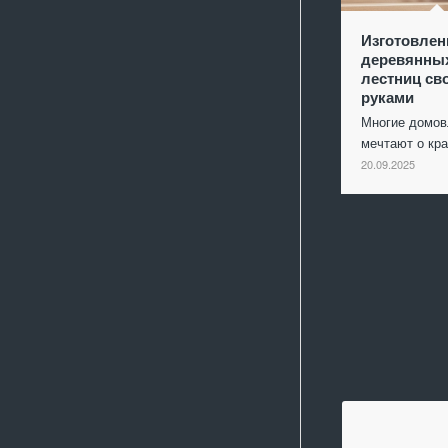
Изготовлен
деревянны
лестниц св
руками
Многие домо
мечтают о кр
20.09.2025