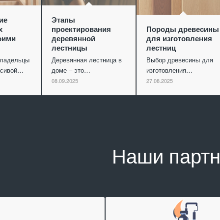
ие
Этапы
х
проектирования
Породы древесины
оими
деревянной
для изготовления
лестницы
лестниц
владельцы
Деревянная лестница в
Выбор древесины для
асивой…
доме – это…
изготовления…
08.09.2025
27.08.2025
Наши парт