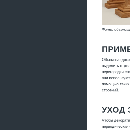
Фото: объемны
ПРИМЕ
Объемные декор
выделить отдел
перегородки сп
они используют
помощью таких
строений.
УХОД
Чтобы декорати
периодическая 