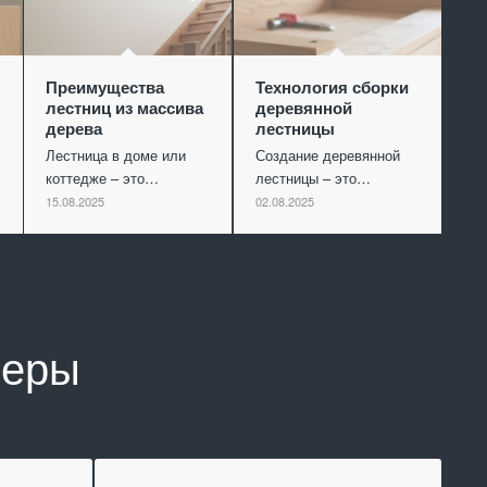
Преимущества
Технология сборки
лестниц из массива
деревянной
дерева
лестницы
Лестница в доме или
Создание деревянной
коттедже – это…
лестницы – это…
15.08.2025
02.08.2025
неры