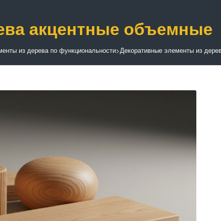
ева акцентные объемные
менты из дерева по функциональности
>
Декоративные элементы из дере