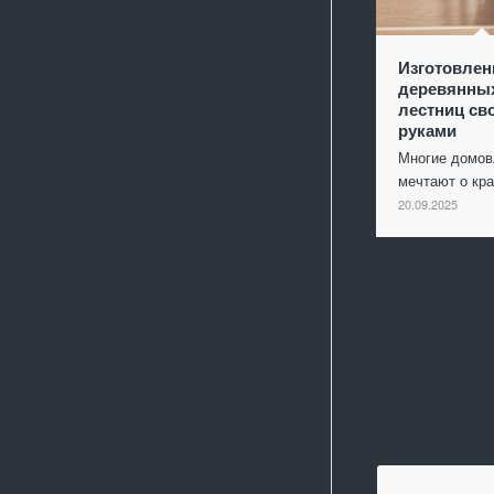
Изготовлен
деревянны
лестниц св
руками
Многие домо
мечтают о кр
20.09.2025