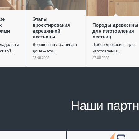
ие
Этапы
х
проектирования
Породы древесины
оими
деревянной
для изготовления
лестницы
лестниц
владельцы
Деревянная лестница в
Выбор древесины для
асивой…
доме – это…
изготовления…
08.09.2025
27.08.2025
Наши парт