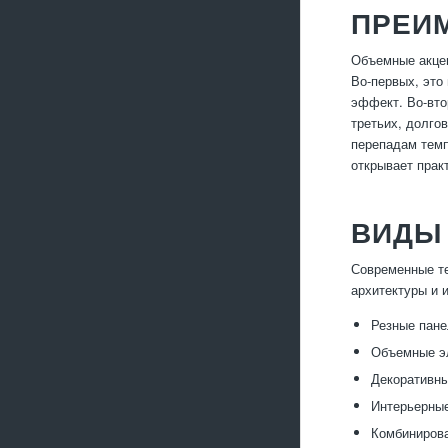
ПРЕИ
Объемные акцен
Во-первых, это
эффект. Во-вто
третьих, долго
перепадам темп
открывает прак
ВИДЫ
Современные те
архитектуры и 
Резные пане
Объемные эл
Декоративны
Интерьерные
Комбинирова