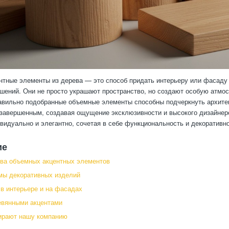
тные элементы из дерева — это способ придать интерьеру или фасаду 
шений. Они не просто украшают пространство, но создают особую атмос
авильно подобранные объемные элементы способны подчеркнуть архите
завершенным, создавая ощущение эксклюзивности и высокого дизайнерс
видуально и элегантно, сочетая в себе функциональность и декоративно
ие
ва объемных акцентных элементов
мы декоративных изделий
в интерьере и на фасадах
евянными акцентами
ирают нашу компанию