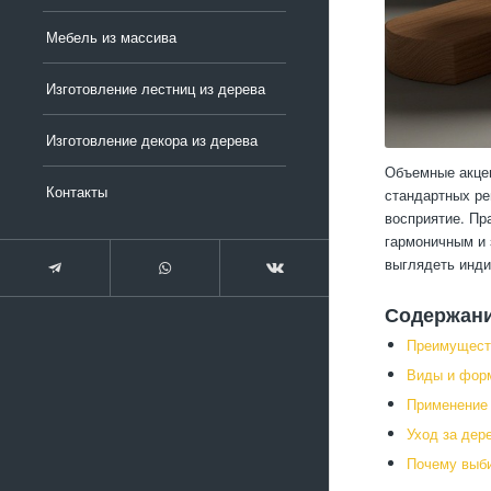
Мебель из массива
Изготовление лестниц из дерева
Изготовление декора из дерева
Объемные акцен
Контакты
стандартных ре
восприятие. Пр
гармоничным и 
выглядеть инди
Содержан
Преимущест
Виды и фор
Применение 
Уход за дер
Почему выб