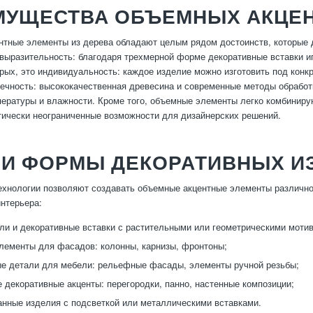
МУЩЕСТВА ОБЪЕМНЫХ АКЦЕ
тные элементы из дерева обладают целым рядом достоинств, которые д
 выразительность: благодаря трехмерной форме декоративные вставки и
рых, это индивидуальность: каждое изделие можно изготовить под конкр
вечность: высококачественная древесина и современные методы обработ
ературы и влажности. Кроме того, объемные элементы легко комбиниру
тически неограниченные возможности для дизайнерских решений.
 И ФОРМЫ ДЕКОРАТИВНЫХ И
хнологии позволяют создавать объемные акцентные элементы различно
интерьера:
ли и декоративные вставки с растительными или геометрическими моти
ементы для фасадов: колонны, карнизы, фронтоны;
е детали для мебели: рельефные фасады, элементы ручной резьбы;
 декоративные акценты: перегородки, панно, настенные композиции;
нные изделия с подсветкой или металлическими вставками.