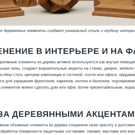
е деревянные элементы создают уникальный стиль и глубину интерь
НЕНИЕ В ИНТЕРЬЕРЕ И НА 
ативные элементы из дерева активно используются как внутри помещен
ьные зоны, создают выразительные акценты на стенах, дверях, мебели
особны стать центром композиции в гостиной, холле или офисе, прида
ся для украшения фронтонов, карнизов, колонн и балконов, подчеркивая
 элементов можно сделать дом или офис более презентабельным, выра
 ЗА ДЕРЕВЯННЫМИ АКЦЕНТА
вные объемные элементы из дерева сохраняли свою красоту и долговеч
обработка поверхности защитными составами: лаками, маслами или вос