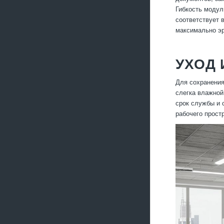
Гибкость модул
соответствует 
максимально э
УХОД 
Для сохранения
слегка влажной
срок службы и 
рабочего прост