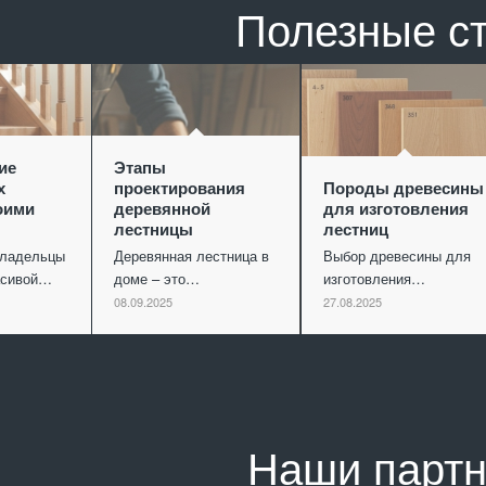
Полезные с
ие
Этапы
х
проектирования
Породы древесины
оими
деревянной
для изготовления
лестницы
лестниц
владельцы
Деревянная лестница в
Выбор древесины для
асивой…
доме – это…
изготовления…
08.09.2025
27.08.2025
Наши парт