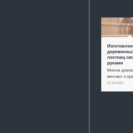
Изготовлен
деревянны
лестниц св
руками
Многие домо
мечтают о кр
20.09.2025