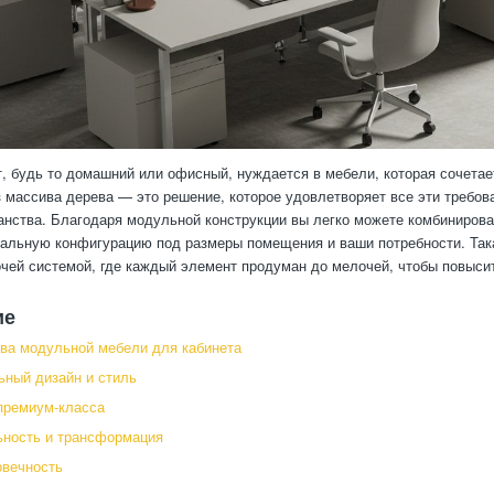
, будь то домашний или офисный, нуждается в мебели, которая сочета
з массива дерева — это решение, которое удовлетворяет все эти требо
анства. Благодаря модульной конструкции вы легко можете комбиниров
альную конфигурацию под размеры помещения и ваши потребности. Така
чей системой, где каждый элемент продуман до мелочей, чтобы повысит
ие
ва модульной мебели для кабинета
ный дизайн и стиль
премиум-класса
ьность и трансформация
овечность