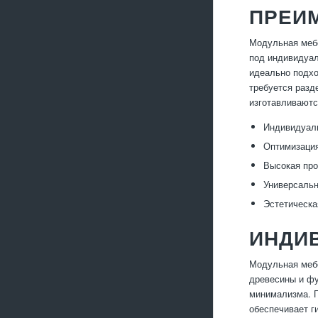
ПРЕИ
Модульная мебе
под индивидуал
идеально подхо
требуется разд
изготавливаютс
Индивидуаль
Оптимизация
Высокая про
Универсальн
Эстетическа
ИНДИ
Модульная мебе
древесины и фу
минимализма. П
обеспечивает г