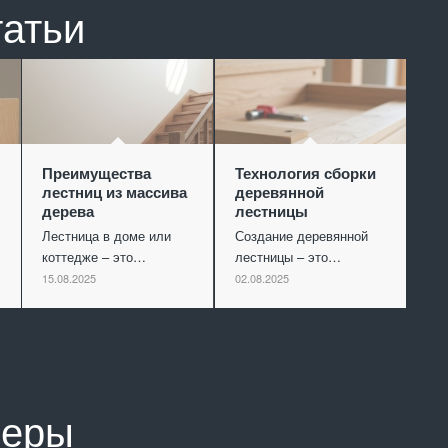
татьи
Преимущества
Технология сборки
лестниц из массива
деревянной
дерева
лестницы
Лестница в доме или
Создание деревянной
коттедже – это…
лестницы – это…
15.08.2025
02.08.2025
неры