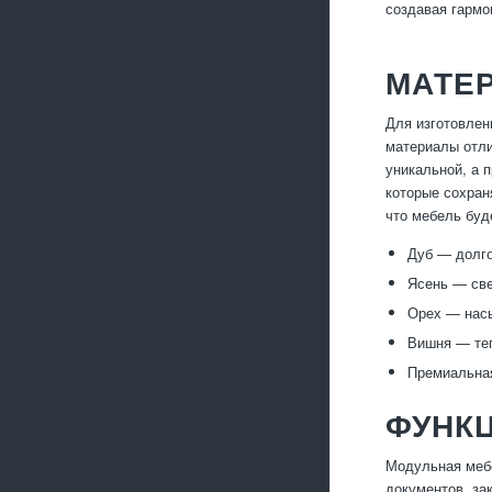
создавая гармо
МАТЕ
Для изготовлен
материалы отли
уникальной, а 
которые сохран
что мебель буд
Дуб — долго
Ясень — све
Орех — нас
Вишня — теп
Премиальная
ФУНК
Модульная мебе
документов, за