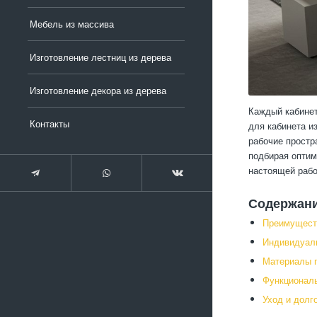
Мебель из массива
Изготовление лестниц из дерева
Изготовление декора из дерева
Каждый кабинет
Контакты
для кабинета и
рабочие простр
подбирая оптим
настоящей рабо
Содержан
Преимущест
Индивидуаль
Материалы 
Функционал
Уход и долг