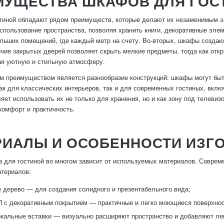
МУЩЕСТВА ШКАФОВ ДЛЯ ГОС
иной обладают рядом преимуществ, которые делают их незаменимым эл
спользование пространства, позволяя хранить книги, декоративные элем
льших помещений, где каждый метр на счету. Во-вторых, шкафы создают
чие закрытых дверей позволяет скрыть мелкие предметы, тогда как от
ая уютную и стильную атмосферу.
 преимуществом является разнообразие конструкций: шкафы могут быт
ак для классических интерьеров, так и для современных гостиных, вк
ляет использовать их не только для хранения, но и как зону под телеви
омфорт и практичность.
РИАЛЫ И ОСОБЕННОСТИ ИЗГ
 для гостиной во многом зависит от используемых материалов. Соврем
териалов:
 дерево — для создания солидного и презентабельного вида;
с декоративным покрытием — практичные и легко моющиеся поверхнос
ркальные вставки — визуально расширяют пространство и добавляют лег