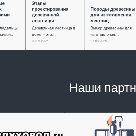
ие
Этапы
х
проектирования
Породы древесины
оими
деревянной
для изготовления
лестницы
лестниц
владельцы
Деревянная лестница в
Выбор древесины для
асивой…
доме – это…
изготовления…
08.09.2025
27.08.2025
Наши парт