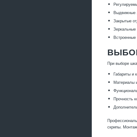
Регулируемы
Выдвижные я
Закрытые от
Зеркальные 
Встроенные 
ВЫБО
При выборе шка
Габариты и 
Материалы и
Функциональ
Прочность к
Дополнитель
Профессиональн
скрипы. Монтаж