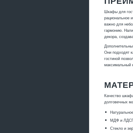
ПРЕИ
Шкафы для гост
рациональное и
важно для небо
гармонию. Нали
декора, создав
Дополнительным
Они подходят к
гостиной позво
максимальный к
МАТЕ
Качество шкафа
долговечных ма
Натуральное
МДФ и ЛДСП 
Стекло и зе