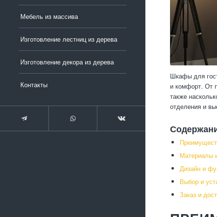
Мебель из массива
Изготовление лестниц из дерева
Изготовление декора из дерева
Шкафы для гост
Контакты
и комфорт. От 
также наскольк
отделения и вы
Содержан
Преимущест
Материалы и
Дизайн и фу
Выбор и уст
Заказ и дос