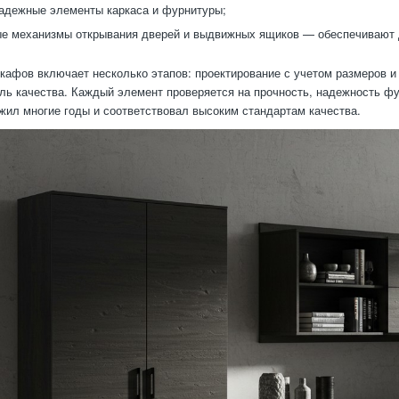
адежные элементы каркаса и фурнитуры;
е механизмы открывания дверей и выдвижных ящиков — обеспечивают 
кафов включает несколько этапов: проектирование с учетом размеров и 
оль качества. Каждый элемент проверяется на прочность, надежность ф
жил многие годы и соответствовал высоким стандартам качества.