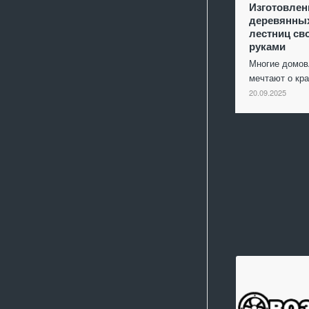
Изготовлен
деревянны
лестниц св
руками
Многие домо
мечтают о кр
20.09.2025