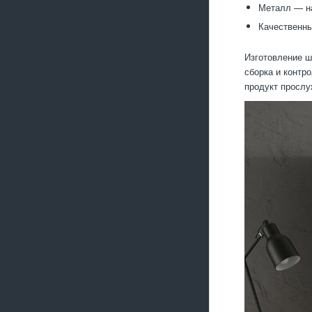
Металл — н
Качественны
Изготовление ш
сборка и контр
продукт прослу