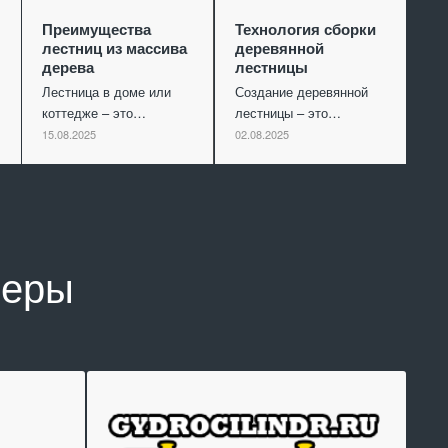
Преимущества
Технология сборки
лестниц из массива
деревянной
дерева
лестницы
Лестница в доме или
Создание деревянной
коттедже – это…
лестницы – это…
15.08.2025
02.08.2025
неры