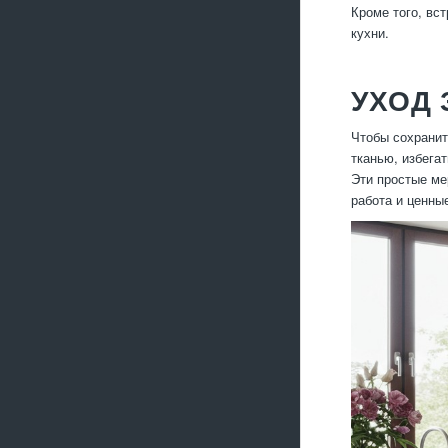
Кроме того, вс
кухни.
УХОД
Чтобы сохранит
тканью, избега
Эти простые ме
работа и ценны