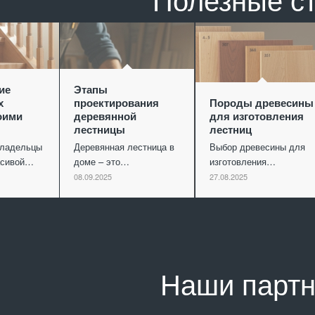
ие
Этапы
х
проектирования
Породы древесины
оими
деревянной
для изготовления
лестницы
лестниц
владельцы
Деревянная лестница в
Выбор древесины для
асивой…
доме – это…
изготовления…
08.09.2025
27.08.2025
Наши парт