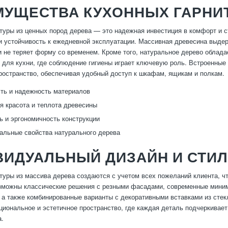
МУЩЕСТВА КУХОННЫХ ГАРНИ
туры из ценных пород дерева — это надежная инвестиция в комфорт и 
и устойчивость к ежедневной эксплуатации. Массивная древесина выдер
 не теряет форму со временем. Кроме того, натуральное дерево облада
 для кухни, где соблюдение гигиены играет ключевую роль. Встроенны
ространство, обеспечивая удобный доступ к шкафам, ящикам и полкам.
ть и надежность материалов
я красота и теплотa древесины
ь и эргономичность конструкции
альные свойства натурального дерева
ВИДУАЛЬНЫЙ ДИЗАЙН И СТИ
туры из массива дерева создаются с учетом всех пожеланий клиента, ч
зможны классические решения с резными фасадами, современные миним
 а также комбинированные варианты с декоративными вставками из сте
циональное и эстетичное пространство, где каждая деталь подчеркивае
а.