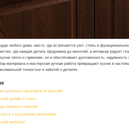
рдце любого дома, место, где встречаются уют, стиль и функционально
анство, где каждая деталь продумана до мелочей, а интерьер радует гл
 кухне тепло и гармонию, но и обеспечивает долговечность, надежность
ор материала и мастерская ручная работа превращают кухню в настоящ
ксимальной точностью и заботой о деталях.
ие
а кухонных гарнитуров из массива
ный дизайн и стиль
ды дерева и отделка
ность и внутреннее наполнение
онной мебелью