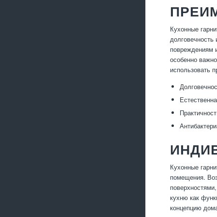
ПРЕИ
Кухонные гарни
долговечность 
повреждениям и
особенно важно
использовать п
Долговечнос
Естественна
Практичност
Антибактери
ИНДИ
Кухонные гарни
помещения. Во
поверхностями,
кухню как функ
концепцию дом