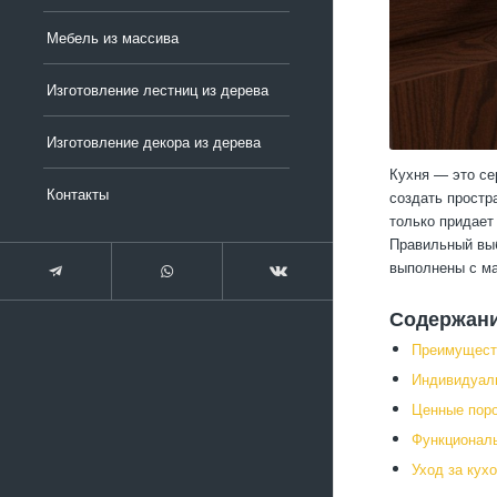
Мебель из массива
Изготовление лестниц из дерева
Изготовление декора из дерева
Кухня — это се
Контакты
создать простр
только придает
Правильный выб
выполнены с ма
Содержан
Преимуществ
Индивидуаль
Ценные поро
Функциональ
Уход за кух