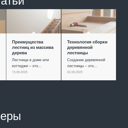
Преимущества
Технология сборки
лестниц из массива
деревянной
дерева
лестницы
Лестница в доме или
Создание деревянной
коттедже – это…
лестницы – это…
15.08.2025
02.08.2025
неры