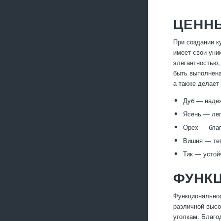
ЦЕНН
При создании к
имеет свои уни
элегантностью,
быть выполнена
а также делает
Дуб — надеж
Ясень — лег
Орех — благ
Вишня — те
Тик — устой
ФУНК
Функционально
различной высо
уголкам. Благо