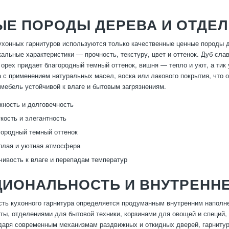
ЫЕ ПОРОДЫ ДЕРЕВА И ОТДЕЛ
ухонных гарнитуров используются только качественные ценные породы дер
кальные характеристики — прочность, текстуру, цвет и оттенок. Дуб сл
 орех придает благородный темный оттенок, вишня — тепло и уют, а тик
 с применением натуральных масел, воска или лакового покрытия, что о
 мебель устойчивой к влаге и бытовым загрязнениям.
ность и долговечность
кость и элегантность
ородный темный оттенок
плая и уютная атмосфера
чивость к влаге и перепадам температур
ЦИОНАЛЬНОСТЬ И ВНУТРЕНН
сть кухонного гарнитура определяется продуманным внутренним напо
ты, отделениями для бытовой техники, корзинами для овощей и специй,
даря современным механизмам раздвижных и откидных дверей, гарнитур 