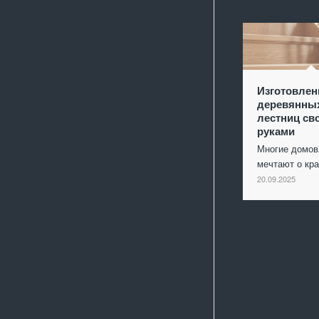
Изготовлен
деревянны
лестниц св
руками
Многие домо
мечтают о кр
20.09.2025