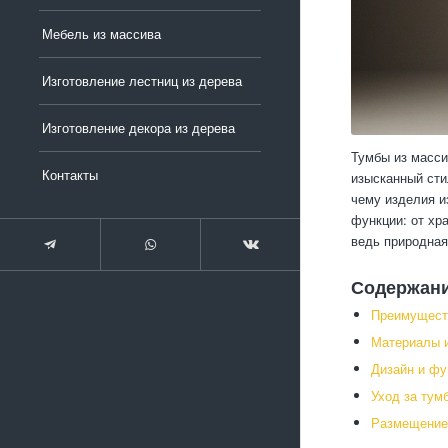
Мебель из массива
Изготовление лестниц из дерева
Изготовление декора из дерева
Тумбы из масси
Контакты
изысканный сти
чему изделия и
функции: от хр
ведь природная
Содержан
Преимуществ
Материалы и
Дизайн и фу
Уход за тум
Размещение