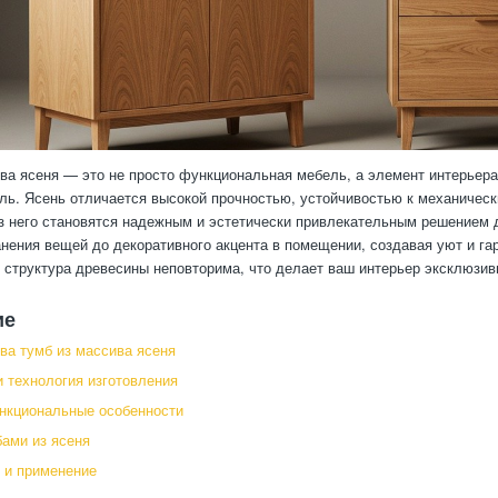
ва ясеня — это не просто функциональная мебель, а элемент интерьера
ль. Ясень отличается высокой прочностью, устойчивостью к механическ
з него становятся надежным и эстетически привлекательным решением 
анения вещей до декоративного акцента в помещении, создавая уют и га
 структура древесины неповторима, что делает ваш интерьер эксклюзи
ие
а тумб из массива ясеня
 технология изготовления
нкциональные особенности
бами из ясеня
 и применение