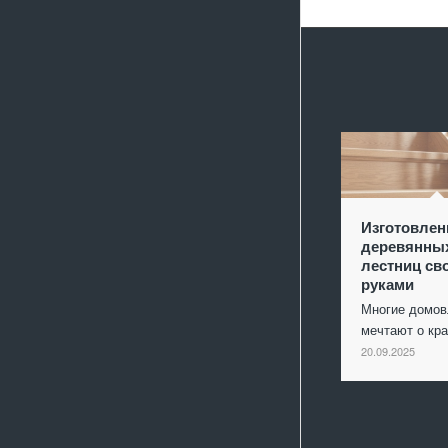
Изготовлен
деревянны
лестниц св
руками
Многие домо
мечтают о кр
20.09.2025