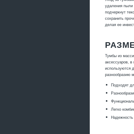
удаления пыли 
подчеркнут тек
сохранить проч
делая ее инвес
РАЗМ
Тумбы из масси
аксессуаров, в
используются д
разнообразию м
Подходят дл
Разнообрази
Функциональ
Легко комби
Надежность 