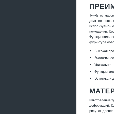
ПРЕИМ
Тумбы из масси
долговечность 
используемой е
помещении. Кро
Функциональнос
фурнитура обес
Высокая про
Экологичнос
Уникальная 
Функциональ
Эстетика и 
МАТЕ
Изготовление т
деформаций. Ка
рисунок древес