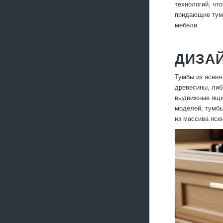
технологий, чт
придающие тумб
мебели.
ДИЗА
Тумбы из ясеня
древесины, ли
выдвижные ящик
моделей, тумбы
из массива ясе