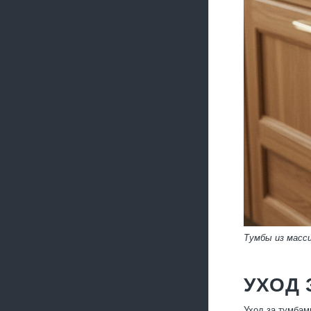
Тумбы из масс
УХОД 
Уход за тумбам