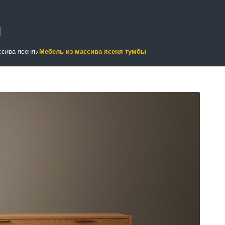
ы
ссива ясеня
>
Мебель из массива ясеня тумбы