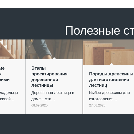
Полезные с
ие
Этапы
х
проектирования
Породы древесины
оими
деревянной
для изготовления
лестницы
лестниц
владельцы
Деревянная лестница в
Выбор древесины для
асивой…
доме – это…
изготовления…
08.09.2025
27.08.2025