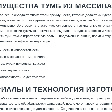
УЩЕСТВА ТУМБ ИЗ МАССИВА
ва ясеня обладают множеством преимуществ, которые делают их идеал
и надежность: плотная древесина устойчива к нагрузкам, не боится ско
жедневно. Во-вторых, это эстетическая ценность: натуральные оттенки 
ме того, такие тумбы экологичны, не выделяют вредных веществ и безо
ть тумб также играет важную роль — продуманные ящики, полки и отде
печивает комфорт эксплуатации.
чность и износостойкость
ть и безопасность материала
текстура и природная красота
ные ящики и полки
долговечность на десятилетия
РИАЛЫ И ТЕХНОЛОГИЯ ИЗГО
умб из ясеня начинается с тщательного отбора древесины, которая про
ждая деталь обрабатывается шлифовкой, после чего наносится защитн
ины и обеспечивающее долговечность. Соединения выполняются с исп