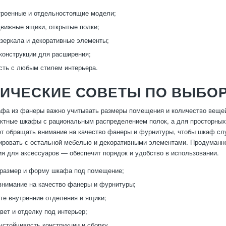
троенные и отдельностоящие модели;
вижные ящики, открытые полки;
зеркала и декоративные элементы;
онструкции для расширения;
ть с любым стилем интерьера.
ТИЧЕСКИЕ СОВЕТЫ ПО ВЫБО
фа из фанеры важно учитывать размеры помещения и количество вещей
актные шкафы с рациональным распределением полок, а для просторны
т обращать внимание на качество фанеры и фурнитуры, чтобы шкаф слу
ровать с остальной мебелью и декоративными элементами. Продуманно
ия для аксессуаров — обеспечит порядок и удобство в использовании.
 размер и форму шкафа под помещение;
нимание на качество фанеры и фурнитуры;
е внутренние отделения и ящики;
вет и отделку под интерьер;
устойчивость конструкции и сборку.