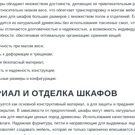
ры обладают множеством достоинств, делающих их привлекательным р
относительно низком весе, что облегчает транспортировку и монтаж меб
ажно для шкафов больших размеров с множеством полок и отделений. 
дится из натуральной древесины без использования токсичных смол, что
ы отличаются долговечностью и надежностью, а возможность индивиду
ебности, обеспечивая оптимальную организацию хранения вещей.
чность при малом весе;
ь к деформации и трещинам;
и безопасный материал;
ть и надежность конструкции;
ные размеры и конфигурации.
РИАЛ И ОТДЕЛКА ШКАФОВ
уется как основной конструктивный материал, а для защиты и придания
окрытия. В зависимости от предпочтений, шкафы могут иметь натуральн
ом для имитации ценных пород древесины. Использование качественно
 влаге. Надежная фурнитура, петли и направляющие для выдвижных ящ
озволяет создавать мебель, которая не только гармонично вписывается 