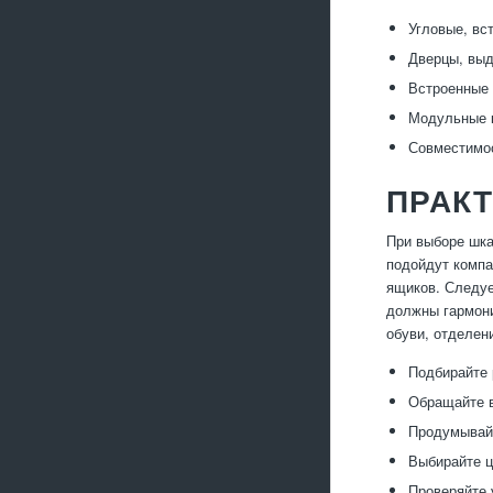
Угловые, вс
Дверцы, выд
Встроенные 
Модульные к
Совместимос
ПРАК
При выборе шка
подойдут комп
ящиков. Следуе
должны гармони
обуви, отделен
Подбирайте
Обращайте в
Продумывайт
Выбирайте ц
Проверяйте 