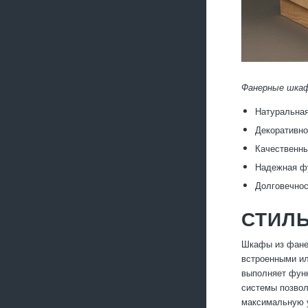
Фанерные шкаф
Натуральная
Декоративно
Качественны
Надежная фу
Долговечнос
СТИЛ
Шкафы из фанер
встроенными ил
выполняет функ
системы позвол
максимальную 