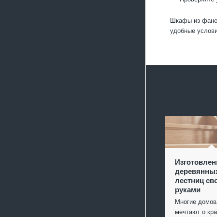
Шкафы из фанер
удобные услови
Изготовлен
деревянны
лестниц св
руками
Многие домо
мечтают о кр