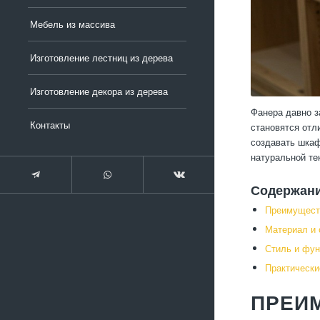
Мебель из массива
Изготовление лестниц из дерева
Изготовление декора из дерева
Фанера давно з
Контакты
становятся отл
создавать шкаф
натуральной те
Содержан
Преимущест
Материал и 
Стиль и фун
Практически
ПРЕИ