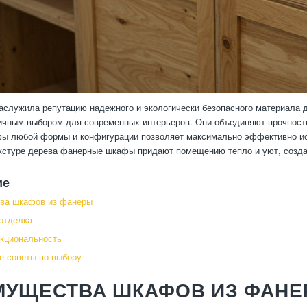
аслужила репутацию надежного и экологически безопасного материала 
ичным выбором для современных интерьеров. Они объединяют прочность
ы любой формы и конфигурации позволяет максимально эффективно ис
кстуре дерева фанерные шкафы придают помещению тепло и уют, созда
ие
ва шкафов из фанеры
отделка
кциональность
е советы по выбору
МУЩЕСТВА ШКАФОВ ИЗ ФАН