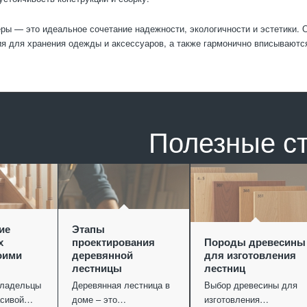
ы — это идеальное сочетание надежности, экологичности и эстетики. О
я для хранения одежды и аксессуаров, а также гармонично вписываются
Полезные с
ие
Этапы
х
проектирования
Породы древесины
оими
деревянной
для изготовления
лестницы
лестниц
владельцы
Деревянная лестница в
Выбор древесины для
асивой…
доме – это…
изготовления…