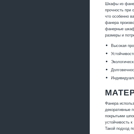
Шкафы из фане
прочность при 
что особенно в
фанера произво
фанерные шкаф
размеры и потр
Высокая про
Устойчивост
Экологическ
Долговечнос
Индивидуаль
МАТЕ
Фанера использ
декоративные п
покрытыми шпон
устойчивость к
Такой подход п