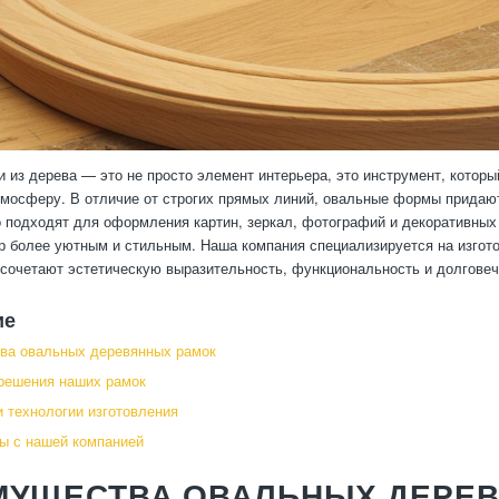
 из дерева — это не просто элемент интерьера, это инструмент, которы
мосферу. В отличие от строгих прямых линий, овальные формы придают
 подходят для оформления картин, зеркал, фотографий и декоративных 
р более уютным и стильным. Наша компания специализируется на изгот
 сочетают эстетическую выразительность, функциональность и долговеч
ие
ва овальных деревянных рамок
решения наших рамок
 технологии изготовления
ы с нашей компанией
МУЩЕСТВА ОВАЛЬНЫХ ДЕРЕ