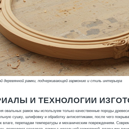
ой деревянной рамки, подчеркивающей гармонию и стиль интерьера
РИАЛЫ И ТЕХНОЛОГИИ ИЗГО
ия овальных рамок мы используем только качественные породы древесины
льную сушку, шлифовку и обработку антисептиками, после чего покрыв
 к влаге, перепадам температуры и механическим повреждениям. Совре
у, позволяют создавать рамки с идеальной геометрией, плавными лин