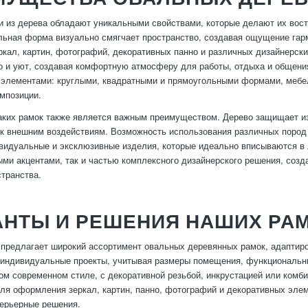
 из дерева обладают уникальными свойствами, которые делают их востр
льная форма визуально смягчает пространство, создавая ощущение гар
кал, картин, фотографий, декоративных панно и различных дизайнерски
о и уют, создавая комфортную атмосферу для работы, отдыха и общени
элементами: круглыми, квадратными и прямоугольными формами, мебе
мпозиции.
аких рамок также является важным преимуществом. Дерево защищает и
 к внешним воздействиям. Возможность использования различных пород 
видуальные и эксклюзивные изделия, которые идеально вписываются в 
ми акцентами, так и частью комплексного дизайнерского решения, соз
транства.
АНТЫ И РЕШЕНИЯ НАШИХ РА
предлагает широкий ассортимент овальных деревянных рамок, адаптиро
индивидуальные проекты, учитывая размеры помещения, функциональны
м современном стиле, с декоративной резьбой, инкрустацией или комби
ля оформления зеркал, картин, панно, фотографий и декоративных эле
ерьерные решения.