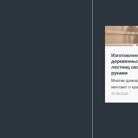
Изготовлен
деревянны
лестниц св
руками
Многие домо
мечтают о кр
20.09.2025