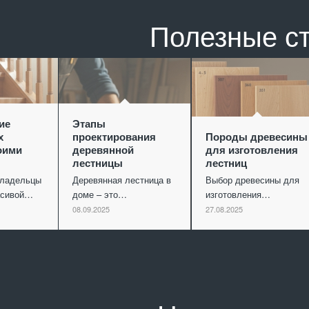
Полезные с
ие
Этапы
х
проектирования
Породы древесины
оими
деревянной
для изготовления
лестницы
лестниц
владельцы
Деревянная лестница в
Выбор древесины для
асивой…
доме – это…
изготовления…
08.09.2025
27.08.2025