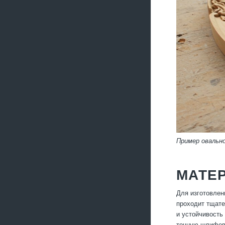
Пример овальн
МАТЕ
Для изготовлен
проходит тщате
и устойчивость
точную шлифовк