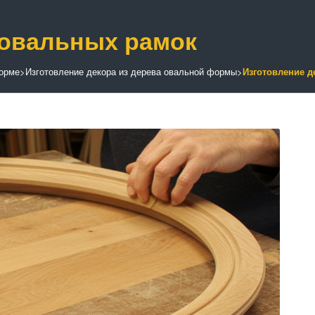
 овальных рамок
форме
>
Изготовление декора из дерева овальной формы
>
Изготовление д