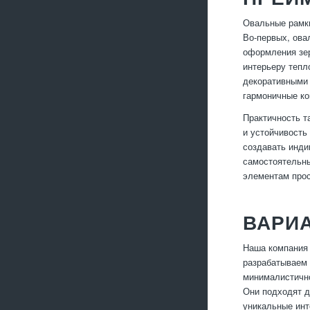
Овальные рамки
Во-первых, ова
оформления зер
интерьеру тепл
декоративными 
гармоничные ко
Практичность т
и устойчивость
создавать инди
самостоятельны
элементам прос
ВАРИ
Наша компания 
разрабатываем 
минималистично
Они подходят д
уникальные инт