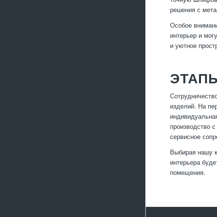
решения с мета
Особое внимани
интерьер и мог
и уютное прост
ЭТАП
Сотрудничество
изделий. На пе
индивидуальная
производство с
сервисное сопр
Выбирая нашу к
интерьера буде
помещения.