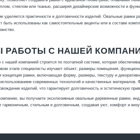
ллом, стеклом или тканью, расширяя дизайнерские возможности и функ
е уделяется практичности и долговечности изделий. Овальные рамки ра
ут быть использованы как самостоятельные акценты или в составе комп
ранство.
Ы РАБОТЫ С НАШЕЙ КОМПАН
 с нашей компанией строится по поэтапной системе, которая обеспечива
рвом этапе специалисты изучают объект, размеры помещения, функциона
 концепция рамки, включающая форму, размеры, текстуру и декоративн
 использованием современных технологий и качественных материалов. Ф
овождение изделий, что гарантирует долговечность и эстетическую при
омпанию, вы получаете эксклюзивные овальные деревянные рамки, инди
т гармоничным, стильным и долговечным, создавая уют, комфорт и визу