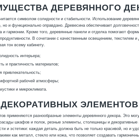
УЩЕСТВА ДЕРЕВЯННОГО ДЕК
читается символом солидности и стабильности. Использование деревянно
, но и функционально оправдано. Древесина обеспечивает долговечност
 и гармонии. Кроме того, деревянные панели и отделка помогают форм
 продуктивности. В сочетании с качественным освещением, текстилем 
вая тон всему кабинету.
олидность интерьера;
ть и практичность материалов;
я привлекательность;
омфортной рабочей атмосферы;
кустики и микроклимата.
 ДЕКОРАТИВНЫХ ЭЛЕМЕНТОВ
тов применяются разнообразные элементы деревянного декора. Это могут
асады шкафов и полок, резные элементы, столешницы и декоративные 
ти и эстетики: каждая деталь должна быть не только красивой, но и уд
акими как металл, стекло или кожа, что позволяет создавать гармонич