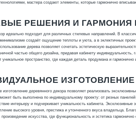
ехнологиями, мастера создают элементы, которые гармонично вписывают
ЕВЫЕ РЕШЕНИЯ И ГАРМОНИЯ 
ор идеально подходит для различных стилевых направлений. В классич
минимализме создаёт ощущение теплоты и уюта, а в эклектичных про
спользование дерева позволяет сочетать эстетическую выразительност
аничной частью общего дизайна, придавая кабинету индивидуальность, г
т уникальное пространство, где каждая деталь продумана и гармонично 
ВИДУАЛЬНОЕ ИЗГОТОВЛЕНИЕ
 изготовление деревянного декора позволяет реализовать эксклюзивны
может быть выполнена по индивидуальному проекту: от резных панелей
ствие интерьеру и подчеркивает уникальность кабинета. Эксклюзивные 
тление высокого уровня, престижа и утонченного вкуса владельца. Бла
 произведение искусства, где функциональность и эстетика гармонично 