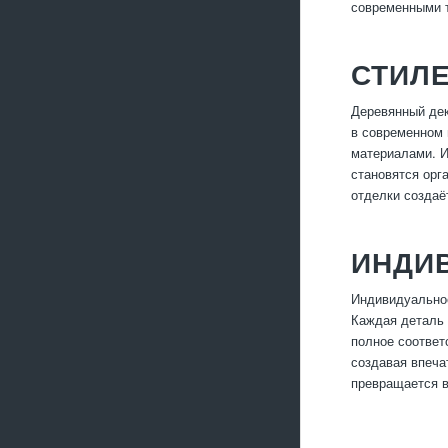
современными т
СТИЛ
Деревянный дек
в современном 
материалами. И
становятся орг
отделки создаё
ИНДИ
Индивидуальное
Каждая деталь 
полное соответ
создавая впеча
превращается в