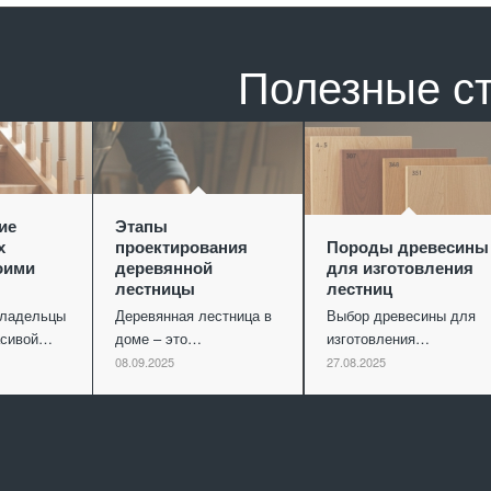
Полезные с
ие
Этапы
х
проектирования
Породы древесины
оими
деревянной
для изготовления
лестницы
лестниц
владельцы
Деревянная лестница в
Выбор древесины для
асивой…
доме – это…
изготовления…
08.09.2025
27.08.2025