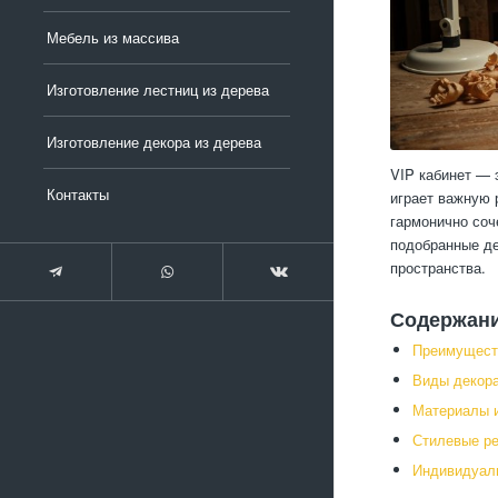
Мебель из массива
Изготовление лестниц из дерева
Изготовление декора из дерева
VIP кабинет — 
Контакты
играет важную 
гармонично соч
подобранные де
пространства.
Содержан
Преимуществ
Виды декора
Материалы и
Стилевые ре
Индивидуаль