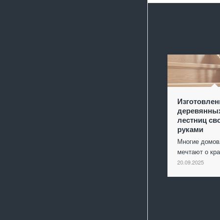
Изготовлен
деревянны
лестниц св
руками
Многие домо
мечтают о кр
20.09.2025