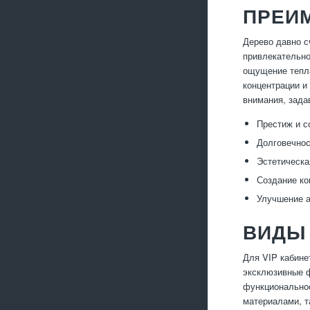
ПРЕИМ
Дерево давно с
привлекательно
ощущение тепла
концентрации и
внимания, зада
Престиж и с
Долговечнос
Эстетическа
Создание к
Улучшение а
ВИДЫ
Для VIP кабине
эксклюзивные ф
функциональнос
материалами, т