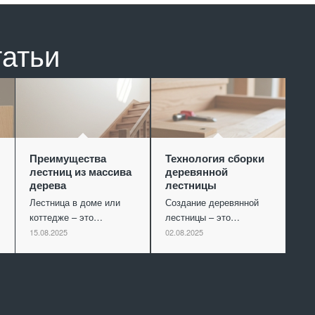
татьи
Преимущества
Технология сборки
лестниц из массива
деревянной
дерева
лестницы
Лестница в доме или
Создание деревянной
коттедже – это…
лестницы – это…
15.08.2025
02.08.2025