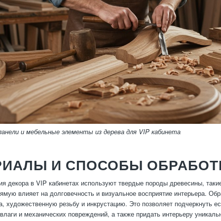
анели и мебельные элементы из дерева для VIP кабинета
РИАЛЫ И СПОСОБЫ ОБРАБОТ
ия декора в VIP кабинетах используют твердые породы древесины, такие 
ямую влияет на долговечность и визуальное восприятие интерьера. Об
а, художественную резьбу и инкрустацию. Это позволяет подчеркнуть е
 влаги и механических повреждений, а также придать интерьеру уникаль