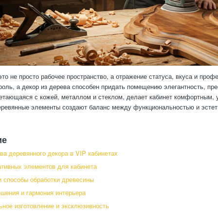
это не просто рабочее пространство, а отражение статуса, вкуса и про
роль, а декор из дерева способен придать помещению элегантность, пр
етающаяся с кожей, металлом и стеклом, делает кабинет комфортным
ревянные элементы создают баланс между функциональностью и эстети
ие
а деревянного декора в VIP кабинетах
тивных элементов для кабинета
 способы обработки древесины
шения и гармония интерьера
ное изготовление и эксклюзивность