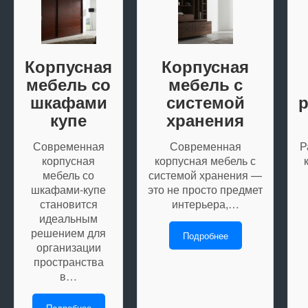
Корпусная
Корпусная
мебель со
мебель с
шкафами
системой
купе
хранения
Современная
Современная
Р
корпусная
корпусная мебель с
мебель со
системой хранения —
шкафами-купе
это не просто предмет
становится
интерьера,…
идеальным
решением для
Подробнее
организации
пространства
в…
Подробнее