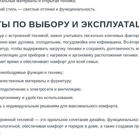
альные материалы и открытая техника;
ий стиль — светлые оттенки и функциональность.
Ы ПО ВЫБОРУ И ЭКСПЛУАТА
ур с встроенной техникой, важно учитывать несколько ключевых факторо
нно вам: духовка, холодильник, посудомойка или кофемашина. Во-вторы
нитур, чтобы выдерживать нагрузку техники и сохранять долговечность 
ентиляцию для приборов с нагревом и эргономику расположения техник
омит время и обеспечивает комфорт для всей семьи.
необходимые функции и технику;
ачественные материалы и фурнитуру;
подключение к электросети и вентиляцию;
эргономику и удобство использования;
ь к индивидуальным решениям для максимального комфорта.
троенной техникой — это идеальное сочетание дизайна, функциональнос
нологичной, обеспечивая комфорт и порядок в доме, а также создавая п
.