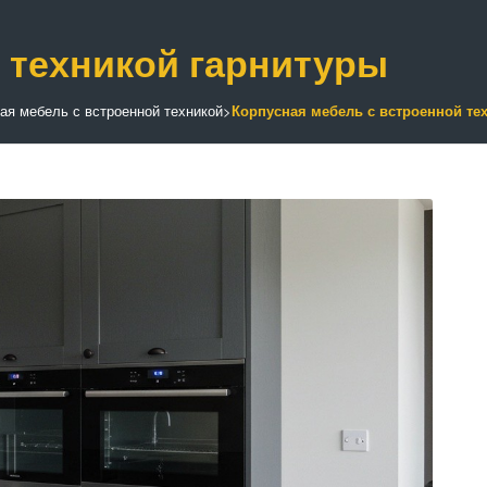
 техникой гарнитуры
ая мебель с встроенной техникой
>
Корпусная мебель с встроенной те