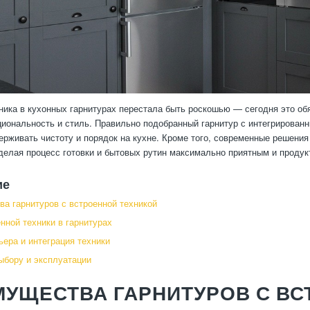
ника в кухонных гарнитурах перестала быть роскошью — сегодня это об
иональность и стиль. Правильно подобранный гарнитур с интегрированн
ерживать чистоту и порядок на кухне. Кроме того, современные решени
делая процесс готовки и бытовых рутин максимально приятным и продук
ие
а гарнитуров с встроенной техникой
нной техники в гарнитурах
ьера и интеграция техники
ыбору и эксплуатации
УЩЕСТВА ГАРНИТУРОВ С ВС