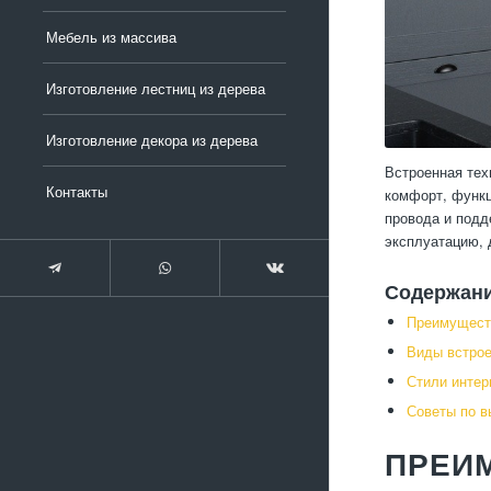
Мебель из массива
Изготовление лестниц из дерева
Изготовление декора из дерева
Встроенная тех
Контакты
комфорт, функц
провода и подд
эксплуатацию, 
Содержан
Преимуществ
Виды встрое
Стили интер
Советы по в
ПРЕИМ