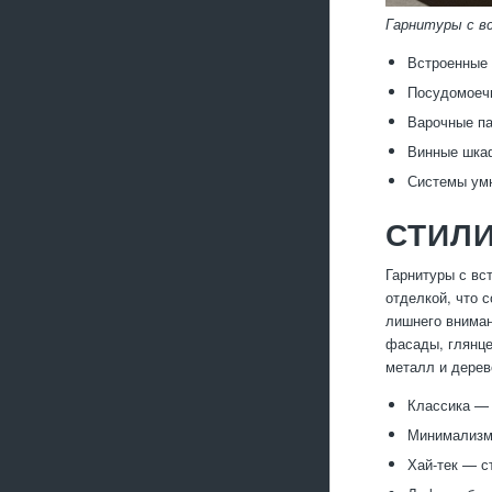
Гарнитуры с вс
Встроенные 
Посудомоеч
Варочные па
Винные шка
Системы умн
СТИЛИ
Гарнитуры с вс
отделкой, что 
лишнего вниман
фасады, глянце
металл и дерев
Классика — 
Минимализм
Хай-тек — с