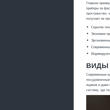
Главное преиму
приборы за фас
пространство, 
получает не пр
Скрытие тех
Экономия пр
Эргономичны
Современный
Индивидуаль
ВИДЫ 
Современные ку
посудомоечные 
ящиков и даже 
систему, где т