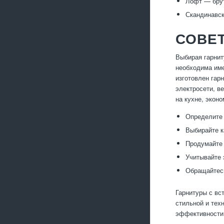
Лофт — брут
Скандинавск
СОВЕТ
Выбирая гарнит
необходима име
изготовлен гар
электросети, в
на кухне, экон
Определите 
Выбирайте к
Продумайте 
Учитывайте 
Обращайтес
Гарнитуры с вс
стильной и тех
эффективности