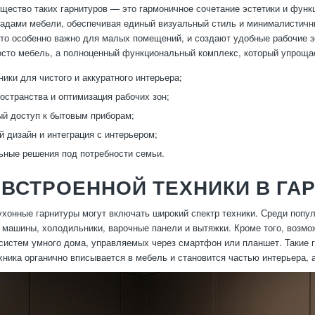
щество таких гарнитуров — это гармоничное сочетание эстетики и функ
адами мебели, обеспечивая единый визуальный стиль и минималистичны
что особенно важно для малых помещений, и создают удобные рабочие з
осто мебель, а полноценный функциональный комплекс, который упроща
ники для чистого и аккуратного интерьера;
остранства и оптимизация рабочих зон;
й доступ к бытовым приборам;
 дизайн и интеграция с интерьером;
ные решения под потребности семьи.
ВСТРОЕННОЙ ТЕХНИКИ В ГА
хонные гарнитуры могут включать широкий спектр техники. Среди попу
машины, холодильники, варочные панели и вытяжки. Кроме того, возм
систем умного дома, управляемых через смартфон или планшет. Такие
ехника органично вписывается в мебель и становится частью интерьера,