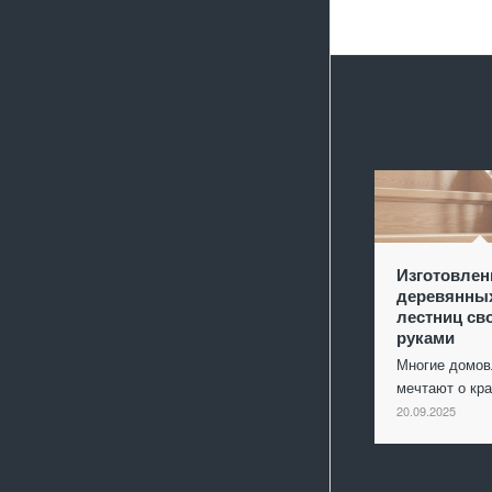
Изготовлен
деревянны
лестниц св
руками
Многие домо
мечтают о кр
20.09.2025