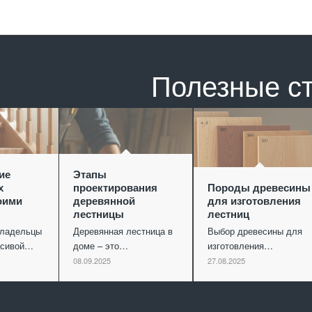
Полезные с
ие
Этапы
х
проектирования
Породы древесины
оими
деревянной
для изготовления
лестницы
лестниц
владельцы
Деревянная лестница в
Выбор древесины для
асивой…
доме – это…
изготовления…
08.09.2025
27.08.2025