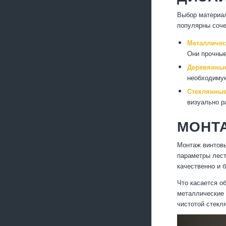
Выбор материал
популярны соче
Металличес
Они прочные
Деревянные
необходимую
Стеклянные
визуально р
МОНТ
Монтаж винтовы
параметры лест
качественно и 
Что касается о
металлические 
чистотой стекл