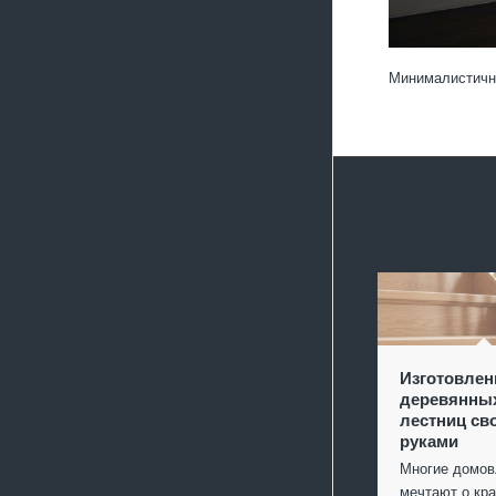
Минималистична
Изготовлен
деревянны
лестниц св
руками
Многие домо
мечтают о кр