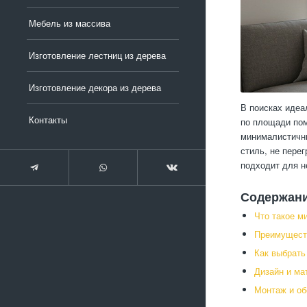
Мебель из массива
Изготовление лестниц из дерева
Изготовление декора из дерева
В поисках идеа
Контакты
по площади пом
минималистичны
стиль, не пере
подходит для 
Содержан
Что такое м
Преимуществ
Как выбрать
Дизайн и ма
Монтаж и об