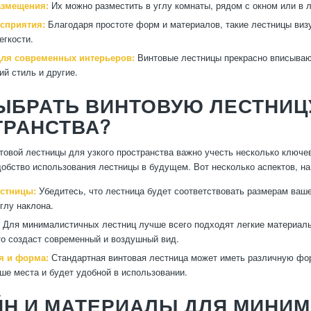
азмещения:
Их можно разместить в углу комнаты, рядом с окном или в 
осприятия:
Благодаря простоте форм и материалов, такие лестницы визу
гкости.
ля современных интерьеров:
Винтовые лестницы прекрасно вписываю
ий стиль и другие.
ВЫБРАТЬ ВИНТОВУЮ ЛЕСТНИЦ
ТРАНСТВА?
товой лестницы для узкого пространства важно учесть несколько ключев
добство использования лестницы в будущем. Вот несколько аспектов, на
стницы:
Убедитесь, что лестница будет соответствовать размерам ваш
глу наклона.
Для минималистичных лестниц лучше всего подходят легкие материалы,
то создаст современный и воздушный вид.
я и форма:
Стандартная винтовая лестница может иметь различную фо
ше места и будет удобной в использовании.
ЙН И МАТЕРИАЛЫ ДЛЯ МИНИ