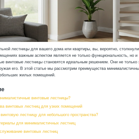
льной лестницы для вашего дома или квартиры, вы, вероятно, столкнули
ещениях важным аспектом является не только функциональность, но и в
е винтовые лестницы становятся идеальным решением. Они не только э
гружая его. В этой статье мы рассмотрим преимущества минималистичны
небольших жилых помещений.
ие
инималистичные винтовые лестницы?
а винтовых лестниц для узких помещений
 винтовую лестницу для небольшого пространства?
териалы для минималистичных лестниц
служивание винтовых лестниц