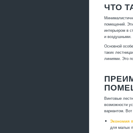
ЧТО 
Минималистичны
помещений. Эти
интерьером в с
и воздушными. 
Основной особе
таких лестница
линиями. Это п
ПРЕИ
ПОМЕ
Винтовые лестн
возможности ус
вариантом. Вот
Экономия п
для малых п