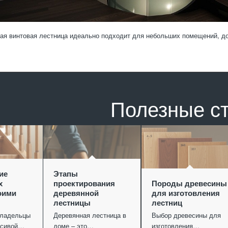
я винтовая лестница идеально подходит для небольших помещений, до
Полезные с
ие
Этапы
х
проектирования
Породы древесины
оими
деревянной
для изготовления
лестницы
лестниц
владельцы
Деревянная лестница в
Выбор древесины для
асивой…
доме – это…
изготовления…