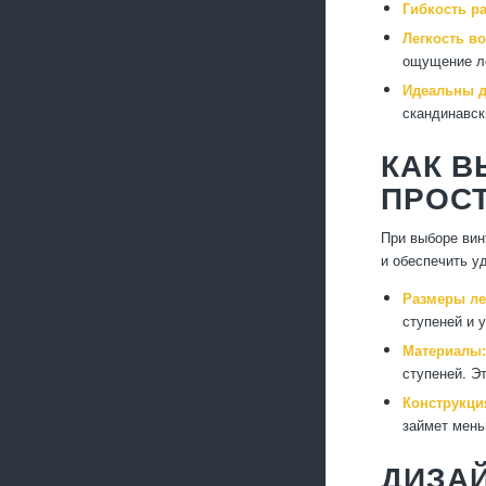
Гибкость р
Легкость в
ощущение ле
Идеальны д
скандинавск
КАК 
ПРОС
При выборе вин
и обеспечить у
Размеры ле
ступеней и у
Материалы:
ступеней. Э
Конструкци
займет мень
ДИЗА