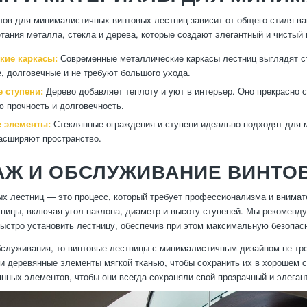
ов для минималистичных винтовых лестниц зависит от общего стиля ва
тания металла, стекла и дерева, которые создают элегантный и чистый
кие каркасы:
Современные металлические каркасы лестниц выглядят ст
, долговечные и не требуют большого ухода.
 ступени:
Дерево добавляет теплоту и уют в интерьер. Оно прекрасно с
 прочность и долговечность.
 элементы:
Стеклянные ограждения и ступени идеально подходят для м
асширяют пространство.
АЖ И ОБСЛУЖИВАНИЕ ВИНТО
х лестниц — это процесс, который требует профессионализма и внимате
ницы, включая угол наклона, диаметр и высоту ступеней. Мы рекоменд
быстро установить лестницу, обеспечив при этом максимальную безопас
бслуживания, то винтовые лестницы с минималистичным дизайном не тре
и деревянные элементы мягкой тканью, чтобы сохранить их в хорошем с
янных элементов, чтобы они всегда сохраняли свой прозрачный и элеган