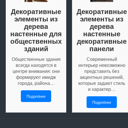
Декоративные
Декоративные
элементы из
элементы из
дерева
дерева
настенные для
настенные
общественных
декоративные
зданий
панели
Общественные здания
Современный
всегда находятся в
интерьер невозможно
центре внимания: они
представить без
формируют имидж
акцентных решений,
города, района…
которые задают стиль
и характер…
Подробнее
Подробнее