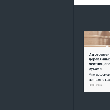
Изготовлен
деревянны
лестниц св
руками
Многие домо
мечтают о кр
20.09.2025