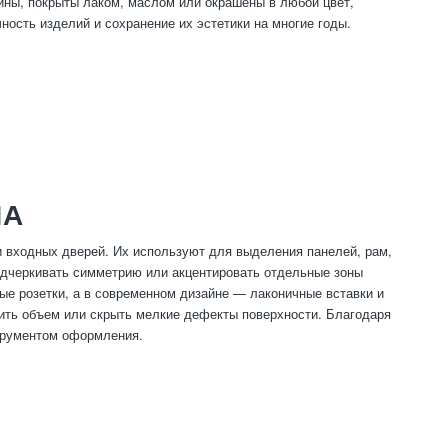
ины, покрыты лаком, маслом или окрашены в любой цвет,
ность изделий и сохранение их эстетики на многие годы.
НА
 входных дверей. Их используют для выделения панелей, рам,
одчеркивать симметрию или акцентировать отдельные зоны
ые розетки, а в современном дизайне — лаконичные вставки и
ить объем или скрыть мелкие дефекты поверхности. Благодаря
трументом оформления.