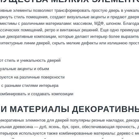
ивные элементы позволяют трансформировать простую дверь в уникальн
ркнуть стиль помещения, создают визуальные акценты и придают дверям
вместимы с различными материалами: массивом, МДФ, шпоном. Благода
ассических помещений, ретро и винтажных решений. Еще одно преимущ
ые декоративные композиции, которые делают интерьер более выразит
хитектурные линии дверей, скрыть мелкие дефекты или излишнюю прост
т стиль и уникальность дверей
уальные акценты и объем
руются на различные поверхности
с разными стилями интерьера
омбинировать и создавать композиции
 И МАТЕРИАЛЫ ДЕКОРАТИВН
екоративных элементов для дверей популярны резные накладки, декора
альная древесина — дуб, ясень, бук, орех, обеспечивающая прочность, 
терьеров используются также комбинированные материалы: дерево с ме