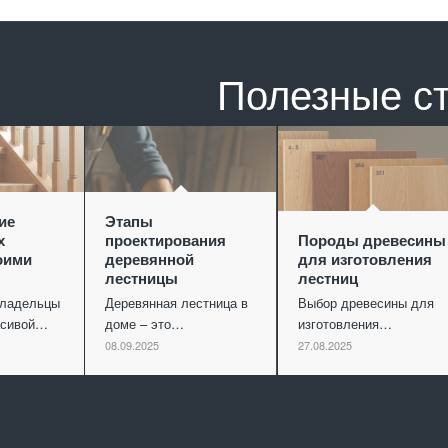
Полезные с
ие
Этапы
х
проектирования
Породы древесины
оими
деревянной
для изготовления
лестницы
лестниц
владельцы
Деревянная лестница в
Выбор древесины для
асивой…
доме – это…
изготовления…
08.09.2025
27.08.2025