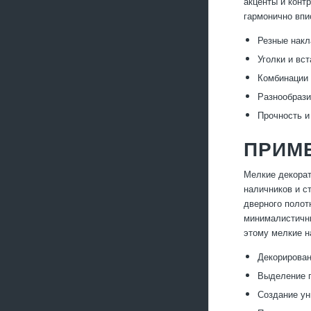
акценты и конт
гармонично впи
Резные накл
Уголки и вс
Комбинации 
Разнообрази
Прочность и
ПРИМ
Мелкие декорат
наличников и с
дверного полот
минималистичны
этому мелкие н
Декорирован
Выделение п
Создание ун