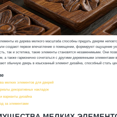
лементы из дерева мелкого масштаба способны придать дверям неповто
ли создают первое впечатление о помещении, формируют ощущение уюта
ть, так и эстетика, такие элементы становятся незаменимыми. Они поз
ем, а также гармонично сочетаться с другими деревянными элементами в
ают обычную дверь в изысканный элемент дизайна, способный стать це
ие
ва мелких элементов для дверей
риалы декоративных накладок
и варианты дизайна
од за элементами
МУЩЕСТВА МЕЛКИХ ЭЛЕМЕНТ