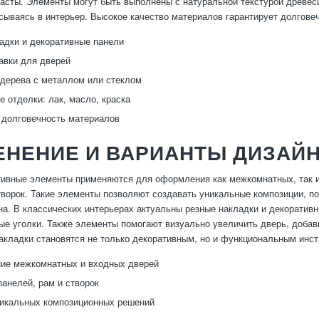
расты. Элементы могут быть выполнены с натуральной текстурой древес
сываясь в интерьер. Высокое качество материалов гарантирует долговеч
адки и декоративные панели
тавки для дверей
дерева с металлом или стеклом
е отделки: лак, масло, краска
 долговечность материалов
ЕНЕНИЕ И ВАРИАНТЫ ДИЗАЙ
ивные элементы применяются для оформления как межкомнатных, так и
творок. Такие элементы позволяют создавать уникальные композиции, п
на. В классических интерьерах актуальны резные накладки и декоративн
е уголки. Также элементы помогают визуально увеличить дверь, добав
акладки становятся не только декоративным, но и функциональным инс
ие межкомнатных и входных дверей
анелей, рам и створок
икальных композиционных решений