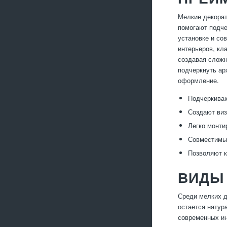
Мелкие декорат
помогают подче
установке и со
интерьеров, кл
создавая сложн
подчеркнуть ар
оформление.
Подчеркиваю
Создают виз
Легко монти
Совместимы 
Позволяют к
ВИДЫ
Среди мелких д
остается натур
современных ин