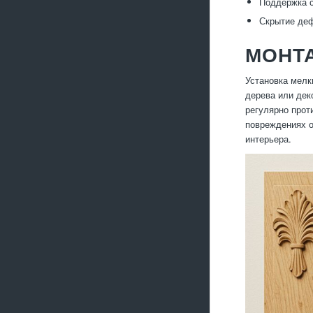
Поддержка с
Скрытие деф
МОНТА
Установка мелк
дерева или дек
регулярно прот
повреждениях о
интерьера.