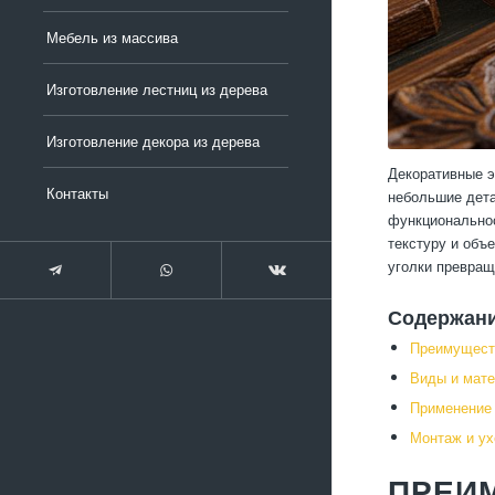
Мебель из массива
Изготовление лестниц из дерева
Изготовление декора из дерева
Декоративные э
Контакты
небольшие дета
функциональнос
текстуру и объ
уголки превращ
Содержан
Преимущест
Виды и мате
Применение 
Монтаж и ух
ПРЕИ